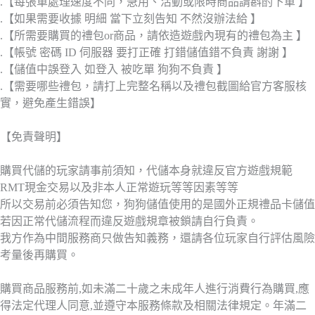
.【每張單處理速度不同，急用、活動或限時商品請斟酌下單 】
.【如果需要收據 明細 當下立刻告知 不然沒辦法給 】
.【所需要購買的禮包or商品，請依造遊戲內現有的禮包為主 】
.【帳號 密碼 ID 伺服器 要打正確 打錯儲值錯不負責 謝謝 】
.【儲值中誤登入 如登入 被吃單 狗狗不負責 】
.【需要哪些禮包，請打上完整名稱以及禮包截圖給官方客服核
實，避免產生錯誤】
【免責聲明】
購買代儲的玩家請事前須知，代儲本身就違反官方遊戲規範
RMT現金交易以及非本人正常遊玩等等因素等等
所以交易前必須告知您，狗狗儲值使用的是國外正規禮品卡儲值
若因正常代儲流程而違反遊戲規章被鎖請自行負責。
我方作為中間服務商只做告知義務，還請各位玩家自行評估風險
考量後再購買。
購買商品服務前,如未滿二十歲之未成年人進行消費行為購買,應
得法定代理人同意,並遵守本服務條款及相關法律規定。年滿二