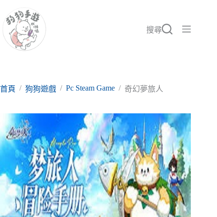
跳
至
主
搜尋
要
內
容
/
/
Pc Steam Game
/
首頁
狗狗遊戲
奇幻夢旅人