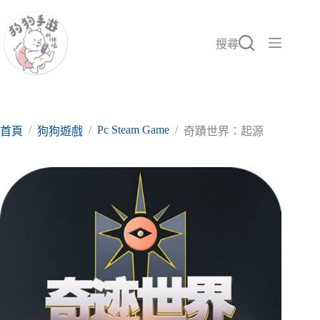
跳
至
主
搜尋
要
內
容
/
/
Pc Steam Game
/
首頁
狗狗遊戲
奇蹟世界：起源