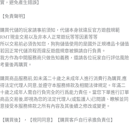
實，避免產生錯誤】
【免責聲明】
購買代儲的玩家請事前須知，代儲本身就違反官方遊戲規範
RMT現金交易以及非本人正常遊玩等等因素等等
所以交易前必須告知您，狗狗儲值使用的是國外正規禮品卡儲值
若因正常代儲流程而違反遊戲規章被鎖請自行負責。
我方作為中間服務商只做告知義務，還請各位玩家自行評估風險
考量後再購買。
購買商品服務前,如未滿二十歲之未成年人進行消費行為購買,應
得法定代理人同意,並遵守本服務條款及相關法律規定。年滿二
十歲之成年人需自行負完全的行爲能力責任。當您下單進行訂單
商品交易後,即視為您的法定代理人(或監護人)已閱讀、瞭解並同
意接受本服務條款之所有內容及其後續之修改或變更。
【購買後】，【視同同意】【購買客戶自行承擔負責任】