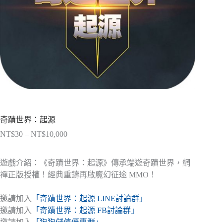
奇蹟世界：起源
NT$
30
–
NT$
10,000
價
格
範
遊戲介紹：《奇蹟世界：起源》傳承端遊奇蹟世界，網
圍：
禪正版授權！經典重鑄再啟魔幻征途 MMO！
NT$30
到
邀請加入
「奇蹟世界：起源 LINE討論群」
NT$10,000
邀請加入
「奇蹟世界：起源 FB討論群」