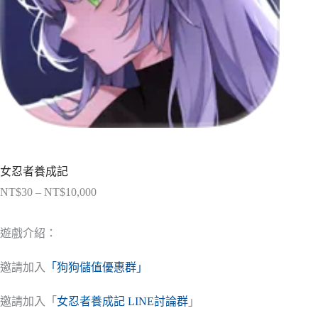
女忍者養成記
NT$
30
–
NT$
10,000
價
格
範
遊戲介紹：
圍：
NT$30
邀請加入
「狗狗儲值優惠群」
到
NT$10,000
邀請加入「
女忍者養成記 LINE討論群
」