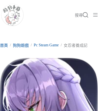
跳
至
主
搜尋
要
內
容
/
/
Pc Steam Game
/
首頁
狗狗遊戲
女忍者養成記