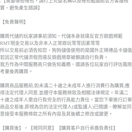
.【需要哪些禮包，請打上完整名稱以及禮包截圖給官方客服核
實，避免產生錯誤】
【免責聲明】
購買代儲的玩家請事前須知，代儲本身就違反官方遊戲規範
RMT現金交易以及非本人正常遊玩等等因素等等
所以交易前必須告知您，狗狗儲值使用的是國外正規禮品卡儲值
若因正常代儲流程而違反遊戲規章被鎖請自行負責。
我方作為中間服務商只做告知義務，還請各位玩家自行評估風險
考量後再購買。
購買商品服務前,如未滿二十歲之未成年人進行消費行為購買,應
得法定代理人同意,並遵守本服務條款及相關法律規定。年滿二
十歲之成年人需自行負完全的行爲能力責任。當您下單進行訂單
商品交易後,即視為您的法定代理人(或監護人)已閱讀、瞭解並同
意接受本服務條款之所有內容及其後續之修改或變更。
【購買後】，【視同同意】【購買客戶自行承擔負責任】