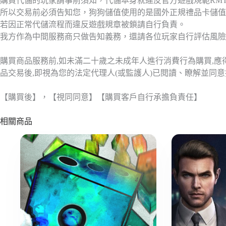
購買代儲的玩家請事前須知，代儲本身就違反官方遊戲規範RM
所以交易前必須告知您，狗狗儲值使用的是國外正規禮品卡儲值
若因正常代儲流程而違反遊戲規章被鎖請自行負責。
我方作為中間服務商只做告知義務，還請各位玩家自行評估風險
購買商品服務前,如未滿二十歲之未成年人進行消費行為購買,
品交易後,即視為您的法定代理人(或監護人)已閱讀、瞭解並同
【購買後】，【視同同意】【購買客戶自行承擔負責任】
相關商品