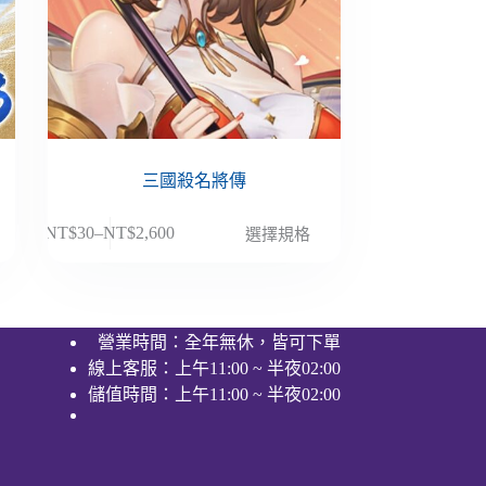
三國殺名將傳
此
NT$
30
–
NT$
2,600
選擇規格
價
產
格
品
範
有
圍：
多
營業時間：全年無休，皆可下單
NT$30
種
線上客服：上午11:00 ~ 半夜02:00
到
款
NT$2,600
儲值時間：上午11:00 ~ 半夜02:00
式。
可
在
產