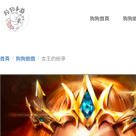
跳
至
主
狗狗首頁
狗狗
要
內
容
/
/
首頁
狗狗遊戲
女王的紛爭