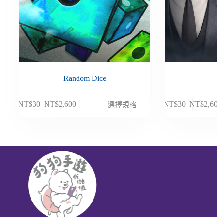
Random Dice
此
此
NT$
30
–
NT$
2,600
NT$
30
–
NT$
2,6
選擇規格
價
價
產
產
格
格
品
品
範
範
有
有
圍：
圍：
多
多
NT$30
NT$30
種
種
到
到
款
款
NT$2,600
NT$2,6
式。
式。
可
可
在
在
產
產