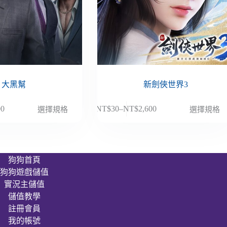
大黑幫
新劍俠世界3
此
00
NT$
30
–
NT$
2,600
選擇規格
選擇規格
價
產
格
品
範
有
圍：
多
狗狗首頁
NT$30
種
狗狗遊戲儲值
到
款
00
NT$2,600
實況主儲值
式。
儲值教學
可
註冊會員
在
我的帳號
產