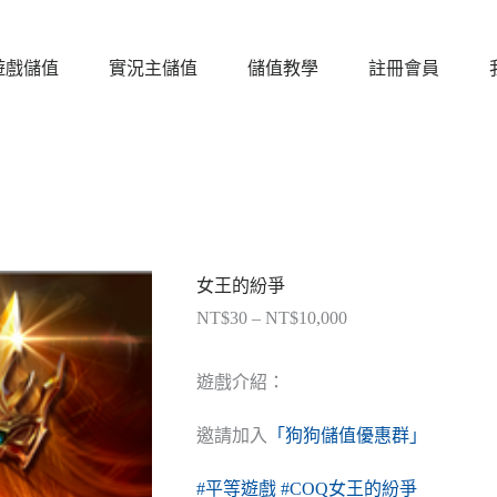
遊戲儲值
實況主儲值
儲值教學
註冊會員
女王的紛爭
NT$
30
–
NT$
10,000
價
格
範
遊戲介紹：
圍：
NT$30
邀請加入
「狗狗儲值優惠群」
到
NT$10,000
#平等遊戲
#COQ女王的紛爭