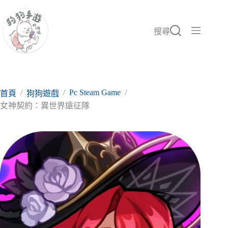
跳
至
主
搜尋
要
內
容
/
/
Pc Steam Game
/
首頁
狗狗遊戲
女神契約：異世界遠征隊