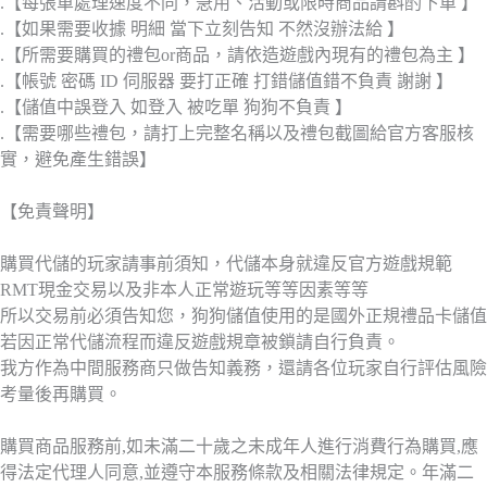
.【每張單處理速度不同，急用、活動或限時商品請斟酌下單 】
.【如果需要收據 明細 當下立刻告知 不然沒辦法給 】
.【所需要購買的禮包or商品，請依造遊戲內現有的禮包為主 】
.【帳號 密碼 ID 伺服器 要打正確 打錯儲值錯不負責 謝謝 】
.【儲值中誤登入 如登入 被吃單 狗狗不負責 】
.【需要哪些禮包，請打上完整名稱以及禮包截圖給官方客服核
實，避免產生錯誤】
【免責聲明】
購買代儲的玩家請事前須知，代儲本身就違反官方遊戲規範
RMT現金交易以及非本人正常遊玩等等因素等等
所以交易前必須告知您，狗狗儲值使用的是國外正規禮品卡儲值
若因正常代儲流程而違反遊戲規章被鎖請自行負責。
我方作為中間服務商只做告知義務，還請各位玩家自行評估風險
考量後再購買。
購買商品服務前,如未滿二十歲之未成年人進行消費行為購買,應
得法定代理人同意,並遵守本服務條款及相關法律規定。年滿二