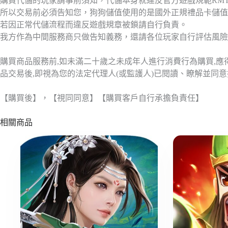
購買代儲的玩家請事前須知，代儲本身就違反官方遊戲規範RM
所以交易前必須告知您，狗狗儲值使用的是國外正規禮品卡儲值
若因正常代儲流程而違反遊戲規章被鎖請自行負責。
我方作為中間服務商只做告知義務，還請各位玩家自行評估風險
購買商品服務前,如未滿二十歲之未成年人進行消費行為購買,
品交易後,即視為您的法定代理人(或監護人)已閱讀、瞭解並同
【購買後】，【視同同意】【購買客戶自行承擔負責任】
相關商品