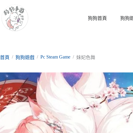
跳
至
主
狗狗首頁
狗狗
要
內
容
/
/
Pc Steam Game
/
首頁
狗狗遊戲
妹妃色舞