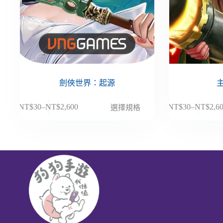
劍俠世界：起源
此
此
NT$
30
–
NT$
2,600
NT$
30
–
NT$
2,6
選擇規格
價
價
產
產
格
格
品
品
範
範
有
有
圍：
圍：
多
多
NT$30
NT$30
種
種
到
到
款
款
NT$2,600
NT$2,6
式。
式。
可
可
在
在
產
產