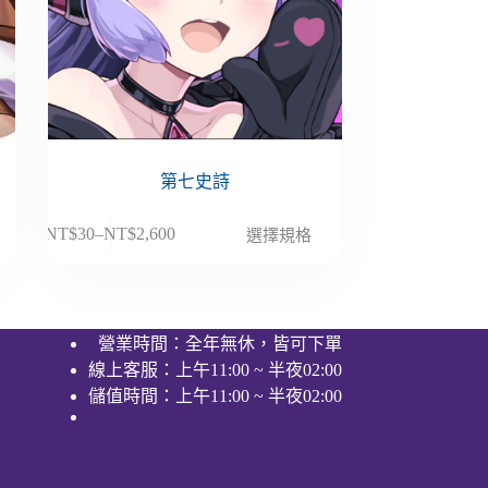
第七史詩
此
NT$
30
–
NT$
2,600
選擇規格
價
產
格
品
範
有
圍：
多
營業時間：全年無休，皆可下單
NT$30
種
線上客服：上午11:00 ~ 半夜02:00
到
款
NT$2,600
儲值時間：上午11:00 ~ 半夜02:00
式。
可
在
產