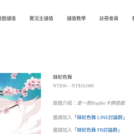
遊戲儲值
實況主儲值
儲值教學
註冊會員
妹妃色舞
NT$
30
–
NT$
10,000
價
格
範
遊戲介紹：
是一款Roglike卡牌遊戲
圍：
NT$30
邀請加入
「妹妃色舞 LINE討論群」
到
NT$10,000
邀請加入
「妹妃色舞 FB討論群」