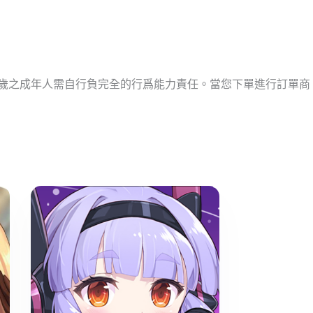
十歲之成年人需自行負完全的行爲能力責任。當您下單進行訂單商