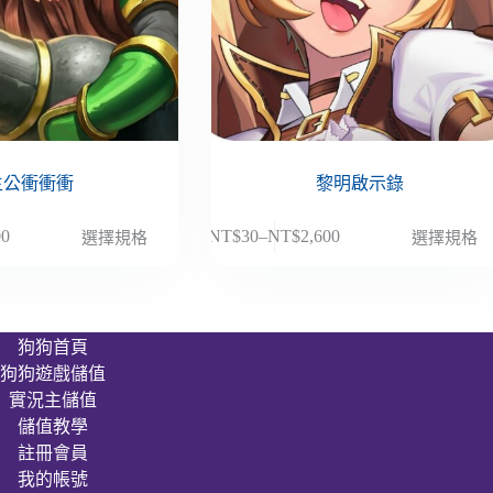
主公衝衝衝
黎明啟示錄
此
00
NT$
30
–
NT$
2,600
選擇規格
選擇規格
價
產
格
品
範
有
圍：
多
狗狗首頁
NT$30
種
狗狗遊戲儲值
到
款
00
NT$2,600
實況主儲值
式。
儲值教學
可
註冊會員
在
我的帳號
產