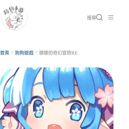
跳
至
主
搜尋
要
內
容
/
/
首頁
狗狗遊戲
娜娜的奇幻冒險RE