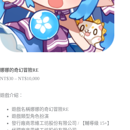
娜娜的奇幻冒險RE
NT$
30
–
NT$
10,000
價
格
範
遊戲介紹：
圍：
NT$30
遊戲名稱
娜娜的奇幻冒險RE
到
遊戲類型
角色扮演
NT$10,000
發行廠商
思維工坊股份有限公司 / 【輔導級 15+】