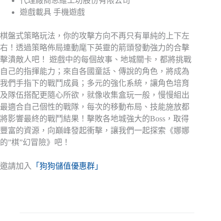
代理廠商
思維工坊股份有限公司
遊戲載具
手機遊戲
棋盤式策略玩法，你的攻擊方向不再只有單純的上下左
右！透過策略佈局連動麾下英靈的箭頭發動強力的合擊
擊潰敵人吧！ 遊戲中的每個故事、地城關卡，都將挑戰
自己的指揮能力；來自各國童話、傳說的角色，將成為
我們手指下的戰鬥成員；多元的強化系統，讓角色培育
及隊伍搭配更隨心所欲，就像收集盒玩一般，慢慢組出
最適合自己個性的戰隊，每次的移動布局、技能施放都
將影響最終的戰鬥結果！擊敗各地城強大的Boss，取得
豐富的資源，向巔峰發起衝擊，讓我們一起探索《娜娜
的”棋”幻冒險》吧！
邀請加入
「狗狗儲值優惠群」