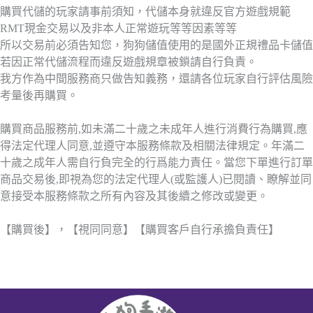
購買代儲的玩家請事前須知，代儲本身就違反官方遊戲規範
RMT現金交易以及非本人正常遊玩等等因素等等
所以交易前必須告知您，狗狗儲值使用的是國外正規禮品卡儲值
若因正常代儲流程而違反遊戲規章被鎖請自行負責。
我方作為中間服務商只做告知義務，還請各位玩家自行評估風險
考量後再購買。
購買商品服務前,如未滿二十歲之未成年人進行消費行為購買,應
得法定代理人同意,並遵守本服務條款及相關法律規定。年滿二
十歲之成年人需自行負完全的行爲能力責任。當您下單進行訂單
商品交易後,即視為您的法定代理人(或監護人)已閱讀、瞭解並同
意接受本服務條款之所有內容及其後續之修改或變更。
【購買後】，【視同同意】【購買客戶自行承擔負責任】