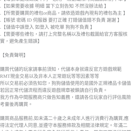
.【如果需要收據 明細 當下立刻告知 不然沒辦法給 】
.【所需要購買的禮包or商品，請依造遊戲內現有的禮包為主 】
.【帳號 密碼 ID 伺服器 要打正確 打錯儲值錯不負責 謝謝 】
.【儲值中誤登入 如登入 被吃單 狗狗不負責 】
.【需要哪些禮包，請打上完整名稱以及禮包截圖給官方客服核
實，避免產生錯誤】
【免責聲明】
購買代儲的玩家請事前須知，代儲本身就違反官方遊戲規範
RMT現金交易以及非本人正常遊玩等等因素等等
所以交易前必須告知您，狗狗儲值使用的是國外正規禮品卡儲值
若因正常代儲流程而違反遊戲規章被鎖請自行負責。
我方作為中間服務商只做告知義務，還請各位玩家自行評估風險
考量後再購買。
購買商品服務前,如未滿二十歲之未成年人進行消費行為購買,應
得法定代理人同意,並遵守本服務條款及相關法律規定。年滿二