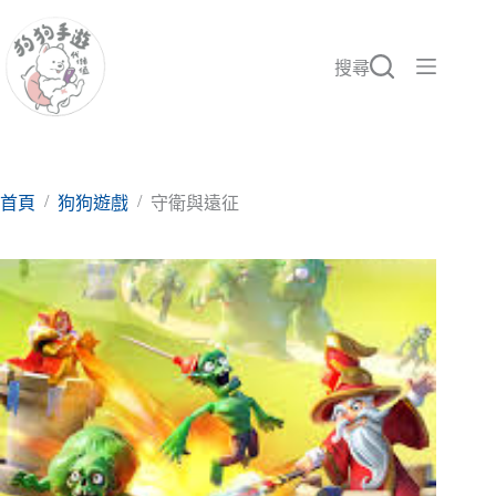
跳
至
主
搜尋
要
內
容
/
/
首頁
狗狗遊戲
守衛與遠征