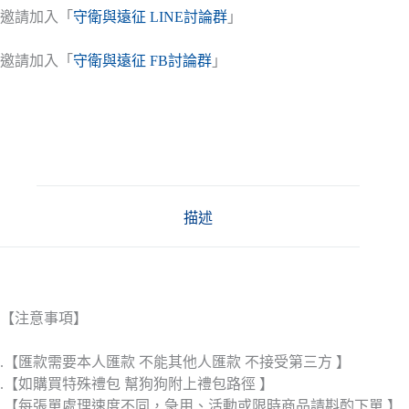
邀請加入「
守衛與遠征 LINE討論群
」
邀請加入「
守衛與遠征 FB討論群
」
描述
【注意事項】
.【匯款需要本人匯款 不能其他人匯款 不接受第三方 】
.【如購買特殊禮包 幫狗狗附上禮包路徑 】
.【每張單處理速度不同，急用、活動或限時商品請斟酌下單 】