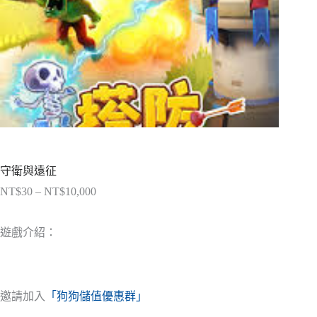
守衛與遠征
NT$
30
–
NT$
10,000
價
格
範
遊戲介紹：
圍：
NT$30
到
NT$10,000
邀請加入
「狗狗儲值優惠群」