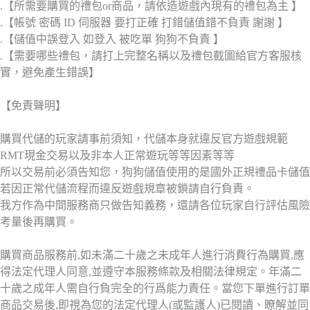
.【所需要購買的禮包or商品，請依造遊戲內現有的禮包為主 】
.【帳號 密碼 ID 伺服器 要打正確 打錯儲值錯不負責 謝謝 】
.【儲值中誤登入 如登入 被吃單 狗狗不負責 】
.【需要哪些禮包，請打上完整名稱以及禮包截圖給官方客服核
實，避免產生錯誤】
【免責聲明】
購買代儲的玩家請事前須知，代儲本身就違反官方遊戲規範
RMT現金交易以及非本人正常遊玩等等因素等等
所以交易前必須告知您，狗狗儲值使用的是國外正規禮品卡儲值
若因正常代儲流程而違反遊戲規章被鎖請自行負責。
我方作為中間服務商只做告知義務，還請各位玩家自行評估風險
考量後再購買。
購買商品服務前,如未滿二十歲之未成年人進行消費行為購買,應
得法定代理人同意,並遵守本服務條款及相關法律規定。年滿二
十歲之成年人需自行負完全的行爲能力責任。當您下單進行訂單
商品交易後,即視為您的法定代理人(或監護人)已閱讀、瞭解並同