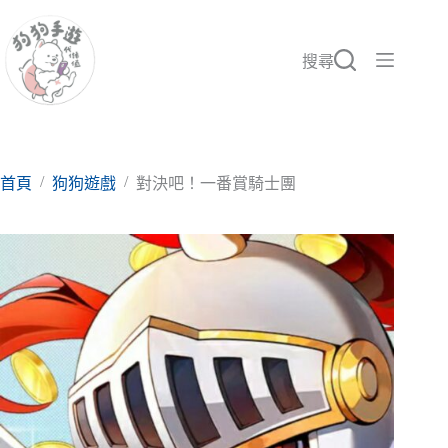
跳
至
主
搜尋
要
內
容
/
/
首頁
狗狗遊戲
對決吧！一番賞騎士團