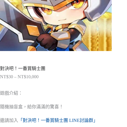
對決吧！一番賞騎士團
NT$
30
–
NT$
10,000
價
格
範
遊戲介紹：
圍：
NT$30
隨機抽盲盒，給你滿滿的驚喜！
到
NT$10,000
邀請加入
「對決吧！一番賞騎士團 LINE討論群」