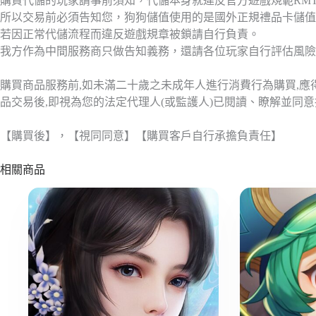
購買代儲的玩家請事前須知，代儲本身就違反官方遊戲規範RM
所以交易前必須告知您，狗狗儲值使用的是國外正規禮品卡儲值
若因正常代儲流程而違反遊戲規章被鎖請自行負責。
我方作為中間服務商只做告知義務，還請各位玩家自行評估風險
購買商品服務前,如未滿二十歲之未成年人進行消費行為購買,
品交易後,即視為您的法定代理人(或監護人)已閱讀、瞭解並同
【購買後】，【視同同意】【購買客戶自行承擔負責任】
相關商品