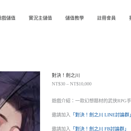
遊戲儲值
實況主儲值
儲值教學
註冊會員
對決！劍之川
NT$
30
–
NT$
10,000
價
格
範
遊戲介紹：一款幻想题材的武侠RPG
圍：
NT$30
邀請加入
「對決！劍之川 LINE討論群
到
NT$10,000
邀請加入
「對決！劍之川 FB討論群」