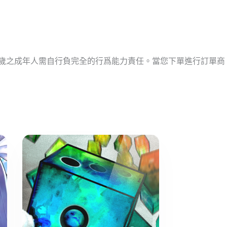
十歲之成年人需自行負完全的行爲能力責任。當您下單進行訂單商