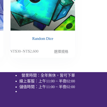
Random Dice
此
NT$
30
–
NT$
2,600
選擇規格
價
產
格
品
範
有
圍：
多
營業時間：全年無休，皆可下單
NT$30
種
線上客服：上午11:00 ~ 半夜02:00
到
款
NT$2,600
儲值時間：上午11:00 ~ 半夜02:00
式。
可
在
產