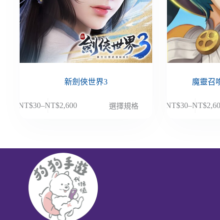
新劍俠世界3
魔靈召喚
此
此
NT$
30
–
NT$
2,600
NT$
30
–
NT$
2,6
選擇規格
價
價
產
產
格
格
品
品
範
範
有
有
圍：
圍：
多
多
NT$30
NT$30
種
種
到
到
款
款
NT$2,600
NT$2,6
式。
式。
可
可
在
在
產
產