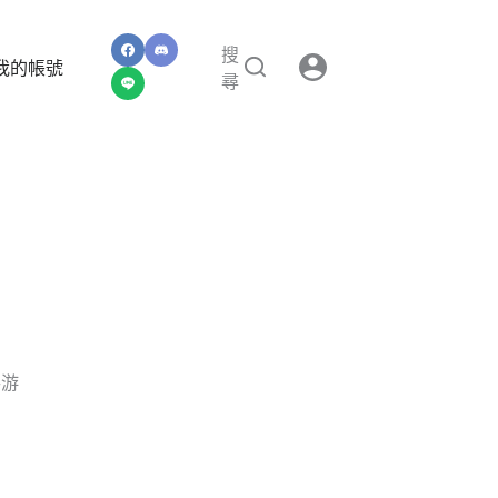
搜
我的帳號
尋
手游
」