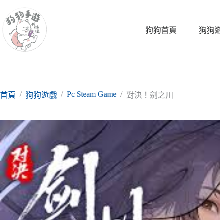
跳
至
主
狗狗首頁
狗狗
要
內
容
/
/
Pc Steam Game
/
首頁
狗狗遊戲
對決！劍之川