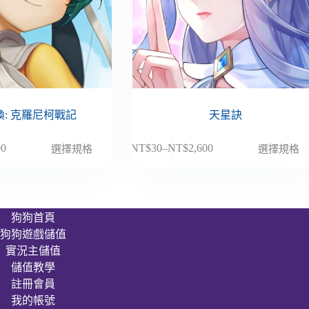
: 克羅尼柯戰記
天星訣
此
00
NT$
30
–
NT$
2,600
選擇規格
選擇規格
價
產
格
品
範
有
圍：
多
狗狗首頁
NT$30
種
狗狗遊戲儲值
到
款
00
NT$2,600
實況主儲值
式。
儲值教學
可
註冊會員
在
我的帳號
產