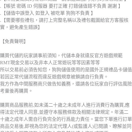
.【帳號 密碼 ID 伺服器 要打正確 打錯儲值錯不負責 謝謝 】
.【儲值中誤登入 如登入 被吃單 狗狗不負責 】
.【需要哪些禮包，請打上完整名稱以及禮包截圖給官方客服核
實，避免產生錯誤】
【免責聲明】
購買代儲的玩家請事前須知，代儲本身就違反官方遊戲規範
RMT現金交易以及非本人正常遊玩等等因素等等
所以交易前必須告知您，狗狗儲值使用的是國外正規禮品卡儲值
若因正常代儲流程而違反遊戲規章被鎖請自行負責。
我方作為中間服務商只做告知義務，還請各位玩家自行評估風險
考量後再購買。
購買商品服務前,如未滿二十歲之未成年人進行消費行為購買,應
得法定代理人同意,並遵守本服務條款及相關法律規定。年滿二
十歲之成年人需自行負完全的行爲能力責任。當您下單進行訂單
商品交易後,即視為您的法定代理人(或監護人)已閱讀、瞭解並同