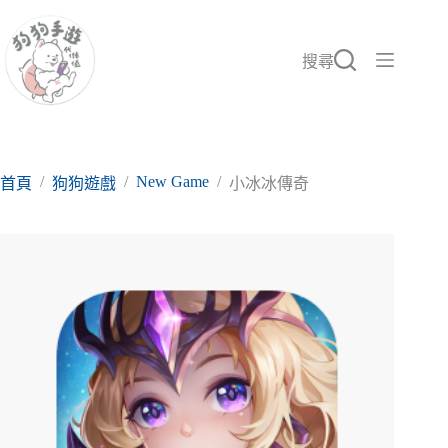
跳
至
主
搜尋
要
內
容
/
/
New Game
/
首頁
狗狗遊戲
小冰冰傳奇