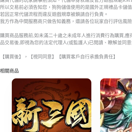
購買代儲的玩家請事前須知，代儲本身就違反官方遊戲規範RM
所以交易前必須告知您，狗狗儲值使用的是國外正規禮品卡儲值
若因正常代儲流程而違反遊戲規章被鎖請自行負責。
我方作為中間服務商只做告知義務，還請各位玩家自行評估風險
購買商品服務前,如未滿二十歲之未成年人進行消費行為購買,
品交易後,即視為您的法定代理人(或監護人)已閱讀、瞭解並同
【購買後】，【視同同意】【購買客戶自行承擔負責任】
相關商品