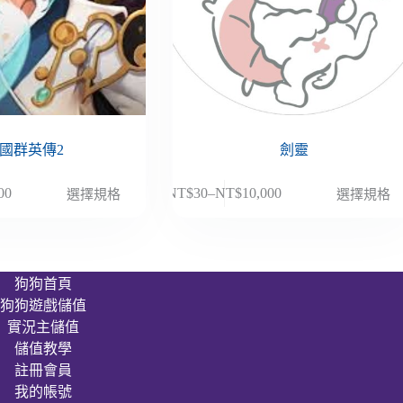
國群英傳2
劍靈
此
00
NT$
30
–
NT$
10,000
選擇規格
選擇規格
價
產
格
品
範
有
圍：
多
狗狗首頁
NT$30
種
狗狗遊戲儲值
到
款
000
NT$10,000
實況主儲值
式。
儲值教學
可
註冊會員
在
我的帳號
產