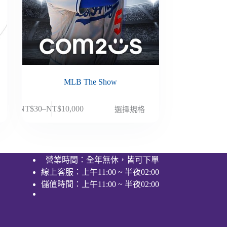
MLB The Show
此
NT$
30
–
NT$
10,000
選擇規格
價
產
格
品
範
有
圍：
多
營業時間：全年無休，皆可下單
NT$30
種
線上客服：上午11:00 ~ 半夜02:00
到
款
NT$10,000
儲值時間：上午11:00 ~ 半夜02:00
式。
可
在
產