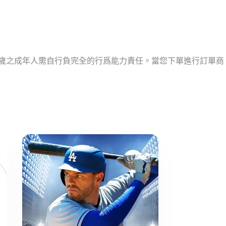
十歲之成年人需自行負完全的行爲能力責任。當您下單進行訂單商