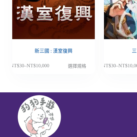
新三國 : 漢室復興
三
此
此
NT$
30
–
NT$
10,000
NT$
30
–
NT$
10,0
選擇規格
價
價
產
產
格
格
品
品
範
範
有
有
圍：
圍：
多
多
NT$30
NT$30
種
種
到
到
款
款
NT$10,000
NT$10,
式。
式。
可
可
在
在
產
產