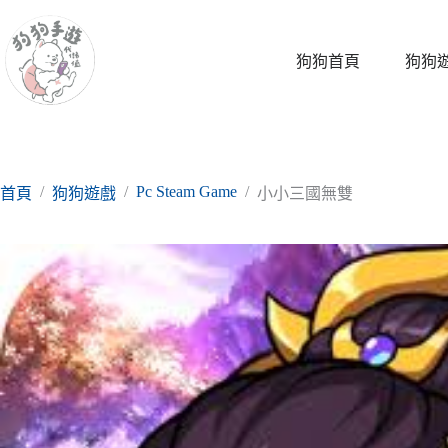
跳
至
主
狗狗首頁
狗狗
要
內
容
/
/
Pc Steam Game
/
首頁
狗狗遊戲
小小三國無雙