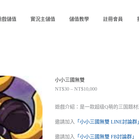
遊戲儲值
實況主儲值
儲值教學
註冊會員
小小三國無雙
NT$
30
–
NT$
10,000
價
格
範
遊戲介紹：是一款超级Q萌的三国题材
圍：
NT$30
邀請加入
「小小三國無雙 LINE討論群
到
NT$10,000
邀請加入
「小小三國無雙 FB討論群」