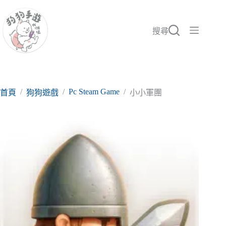
跳
至
主
搜尋
要
內
容
/
/
Pc Steam Game
/
首頁
狗狗遊戲
小小軍團