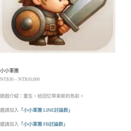
小小軍團
NT$
30
–
NT$
10,000
價
格
範
遊戲介紹：重生，给回忆带来新的色彩。
圍：
NT$30
邀請加入
「小小軍團 LINE討論群」
到
NT$10,000
邀請加入
「小小軍團 FB討論群」