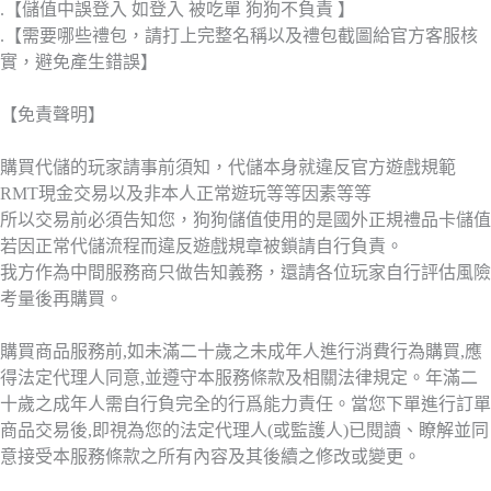
.【儲值中誤登入 如登入 被吃單 狗狗不負責 】
.【需要哪些禮包，請打上完整名稱以及禮包截圖給官方客服核
實，避免產生錯誤】
【免責聲明】
購買代儲的玩家請事前須知，代儲本身就違反官方遊戲規範
RMT現金交易以及非本人正常遊玩等等因素等等
所以交易前必須告知您，狗狗儲值使用的是國外正規禮品卡儲值
若因正常代儲流程而違反遊戲規章被鎖請自行負責。
我方作為中間服務商只做告知義務，還請各位玩家自行評估風險
考量後再購買。
購買商品服務前,如未滿二十歲之未成年人進行消費行為購買,應
得法定代理人同意,並遵守本服務條款及相關法律規定。年滿二
十歲之成年人需自行負完全的行爲能力責任。當您下單進行訂單
商品交易後,即視為您的法定代理人(或監護人)已閱讀、瞭解並同
意接受本服務條款之所有內容及其後續之修改或變更。