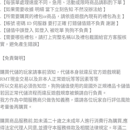
.【每張單處理速度不同，急用、活動或限時商品請斟酌下單 】
.【如果需要收據 明細 當下立刻告知 不然沒辦法給 】
.【所需要購買的禮包or商品，請依造遊戲內現有的禮包為主 】
.【帳號 密碼 ID 伺服器 要打正確 打錯儲值錯不負責 謝謝 】
.【儲值中誤登入 如登入 被吃單 狗狗不負責 】
.【需要哪些禮包，請打上完整名稱以及禮包截圖給官方客服核
實，避免產生錯誤】
【免責聲明】
購買代儲的玩家請事前須知，代儲本身就違反官方遊戲規範
RMT現金交易以及非本人正常遊玩等等因素等等
所以交易前必須告知您，狗狗儲值使用的是國外正規禮品卡儲值
若因正常代儲流程而違反遊戲規章被鎖請自行負責。
我方作為中間服務商只做告知義務，還請各位玩家自行評估風險
考量後再購買。
購買商品服務前,如未滿二十歲之未成年人進行消費行為購買,應
得法定代理人同意,並遵守本服務條款及相關法律規定。年滿二