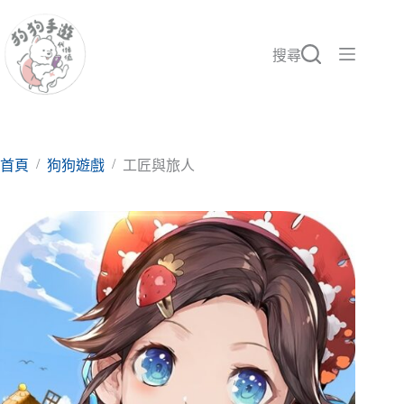
跳
至
主
搜尋
要
內
容
/
/
首頁
狗狗遊戲
工匠與旅人