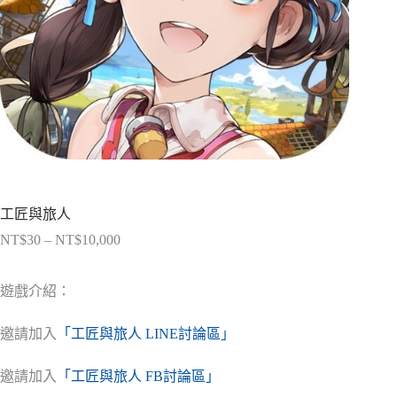
工匠與旅人
NT$
30
–
NT$
10,000
價
格
範
遊戲介紹：
圍：
NT$30
邀請加入
「工匠與旅人 LINE討論區」
到
NT$10,000
邀請加入
「工匠與旅人 FB討論區」