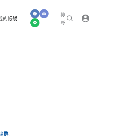
搜
我的帳號
尋
討論群
」