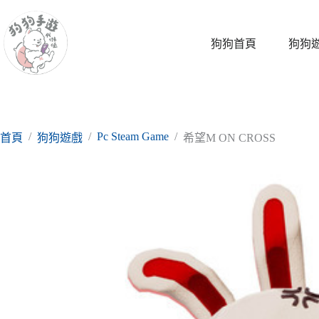
跳
至
主
狗狗首頁
狗狗
要
內
容
/
/
Pc Steam Game
/
首頁
狗狗遊戲
希望M ON CROSS