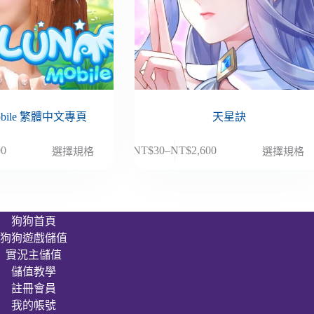
obile 繁體中文專頁
天星訣
此
00
NT$
30
–
NT$
2,600
選擇規格
選擇規格
價
產
格
品
範
有
圍：
多
狗狗首頁
NT$30
種
狗狗遊戲儲值
到
款
00
NT$2,600
實況主儲值
式。
儲值教學
可
註冊會員
在
我的帳號
產