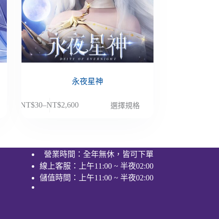
永夜星神
此
NT$
30
–
NT$
2,600
選擇規格
價
產
格
品
範
有
圍：
多
營業時間：全年無休，皆可下單
NT$30
種
線上客服：上午11:00 ~ 半夜02:00
到
款
NT$2,600
儲值時間：上午11:00 ~ 半夜02:00
式。
可
在
產