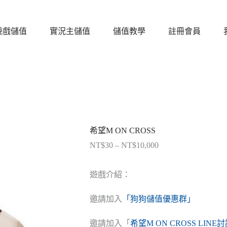
遊戲儲值
實況主儲值
儲值教學
註冊會員
希望M ON CROSS
NT$
30
–
NT$
10,000
價
格
範
遊戲介紹：
圍：
NT$30
邀請加入
「狗狗儲值優惠群」
到
NT$10,000
邀請加入「
希望M ON CROSS LINE