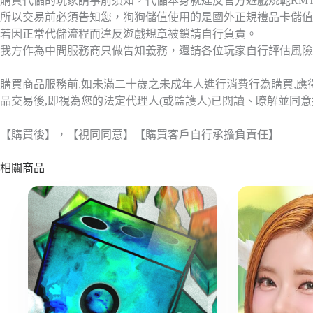
購買代儲的玩家請事前須知，代儲本身就違反官方遊戲規範RM
所以交易前必須告知您，狗狗儲值使用的是國外正規禮品卡儲值
若因正常代儲流程而違反遊戲規章被鎖請自行負責。
我方作為中間服務商只做告知義務，還請各位玩家自行評估風險
購買商品服務前,如未滿二十歲之未成年人進行消費行為購買,
品交易後,即視為您的法定代理人(或監護人)已閱讀、瞭解並同
【購買後】，【視同同意】【購買客戶自行承擔負責任】
相關商品