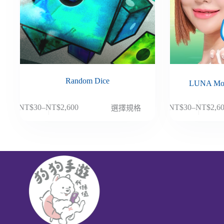
Random Dice
LUNA M
此
此
NT$
30
–
NT$
2,600
NT$
30
–
NT$
2,6
選擇規格
價
價
產
產
格
格
品
品
範
範
有
有
圍：
圍：
多
多
NT$30
NT$30
種
種
到
到
款
款
NT$2,600
NT$2,6
式。
式。
可
可
在
在
產
產