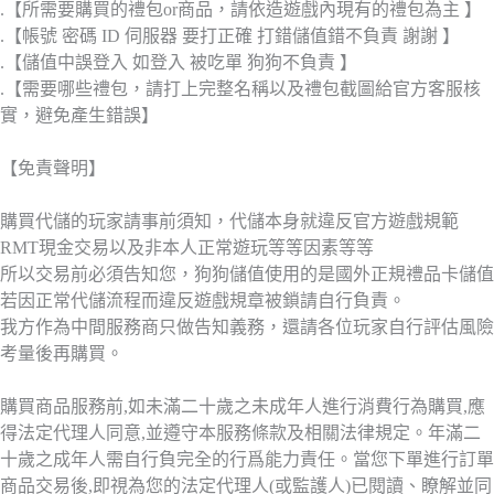
.【所需要購買的禮包or商品，請依造遊戲內現有的禮包為主 】
.【帳號 密碼 ID 伺服器 要打正確 打錯儲值錯不負責 謝謝 】
.【儲值中誤登入 如登入 被吃單 狗狗不負責 】
.【需要哪些禮包，請打上完整名稱以及禮包截圖給官方客服核
實，避免產生錯誤】
【免責聲明】
購買代儲的玩家請事前須知，代儲本身就違反官方遊戲規範
RMT現金交易以及非本人正常遊玩等等因素等等
所以交易前必須告知您，狗狗儲值使用的是國外正規禮品卡儲值
若因正常代儲流程而違反遊戲規章被鎖請自行負責。
我方作為中間服務商只做告知義務，還請各位玩家自行評估風險
考量後再購買。
購買商品服務前,如未滿二十歲之未成年人進行消費行為購買,應
得法定代理人同意,並遵守本服務條款及相關法律規定。年滿二
十歲之成年人需自行負完全的行爲能力責任。當您下單進行訂單
商品交易後,即視為您的法定代理人(或監護人)已閱讀、瞭解並同