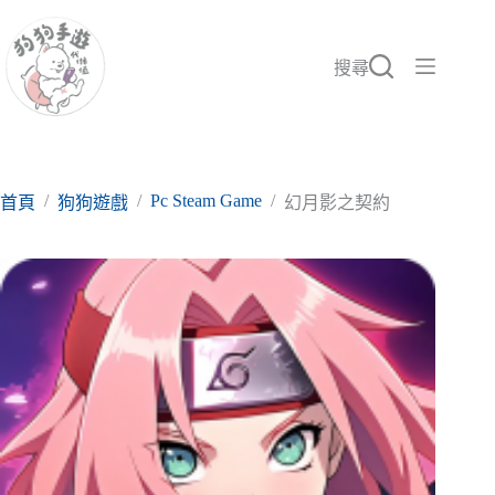
跳
至
主
搜尋
要
內
容
/
/
Pc Steam Game
/
首頁
狗狗遊戲
幻月影之契約