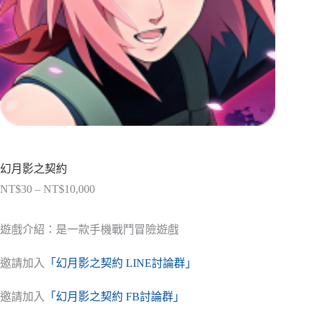
幻月影之契約
NT$
30
–
NT$
10,000
價
格
範
遊戲介紹：是一款手機戰鬥冒險遊戲
圍：
NT$30
邀請加入
「幻月影之契約 LINE討論群」
到
NT$10,000
邀請加入
「幻月影之契約 FB討論群」