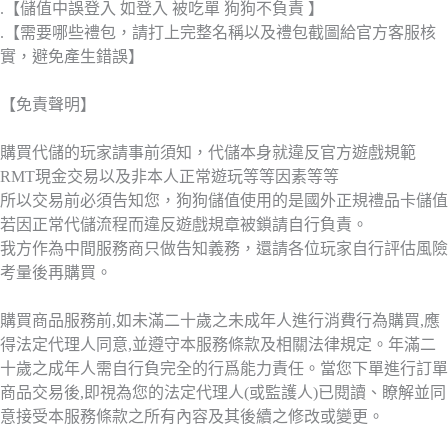
.【儲值中誤登入 如登入 被吃單 狗狗不負責 】
.【需要哪些禮包，請打上完整名稱以及禮包截圖給官方客服核
實，避免產生錯誤】
【免責聲明】
購買代儲的玩家請事前須知，代儲本身就違反官方遊戲規範
RMT現金交易以及非本人正常遊玩等等因素等等
所以交易前必須告知您，狗狗儲值使用的是國外正規禮品卡儲值
若因正常代儲流程而違反遊戲規章被鎖請自行負責。
我方作為中間服務商只做告知義務，還請各位玩家自行評估風險
考量後再購買。
購買商品服務前,如未滿二十歲之未成年人進行消費行為購買,應
得法定代理人同意,並遵守本服務條款及相關法律規定。年滿二
十歲之成年人需自行負完全的行爲能力責任。當您下單進行訂單
商品交易後,即視為您的法定代理人(或監護人)已閱讀、瞭解並同
意接受本服務條款之所有內容及其後續之修改或變更。