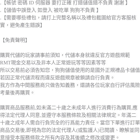
.【帳號 密碼 ID 伺服器 要打正確 打錯儲值錯不負責 謝謝 】
.【儲值中誤登入 如登入 被吃單 狗狗不負責 】
.【需要哪些禮包，請打上完整名稱以及禮包截圖給官方客服核
實，避免產生錯誤】
【免責聲明】
購買代儲的玩家請事前須知，代儲本身就違反官方遊戲規範
RMT現金交易以及非本人正常遊玩等等因素等等
所以交易前必須告知您，狗狗儲值使用的是國外正規禮品卡儲值
若因正常代儲流程而違反遊戲規章被鎖請自行負責。
我方作為中間服務商只做告知義務，還請各位玩家自行評估風險
考量後再購買。
購買商品服務前,如未滿二十歲之未成年人進行消費行為購買,應
得法定代理人同意,並遵守本服務條款及相關法律規定。年滿二
十歲之成年人需自行負完全的行爲能力責任。當您下單進行訂單
商品交易後,即視為您的法定代理人(或監護人)已閱讀、瞭解並同
意接受本服務條款之所有內容及其後續之修改或變更。