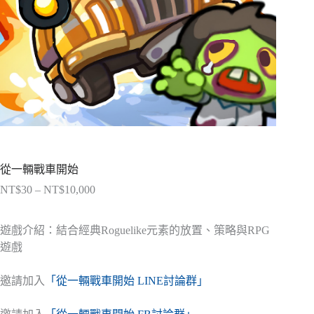
從一輛戰車開始
NT$
30
–
NT$
10,000
價
格
範
遊戲介紹：結合經典Roguelike元素的放置、策略與RPG
圍：
遊戲
NT$30
到
邀請加入
「從一輛戰車開始 LINE討論群」
NT$10,000