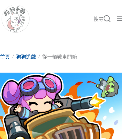
跳
至
主
搜尋
要
內
容
/
/
首頁
狗狗遊戲
從一輛戰車開始