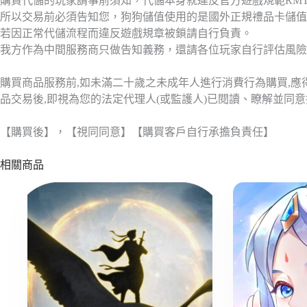
購買代儲的玩家請事前須知，代儲本身就違反官方遊戲規範RM
所以交易前必須告知您，狗狗儲值使用的是國外正規禮品卡儲值
若因正常代儲流程而違反遊戲規章被鎖請自行負責。
我方作為中間服務商只做告知義務，還請各位玩家自行評估風險
購買商品服務前,如未滿二十歲之未成年人進行消費行為購買,
品交易後,即視為您的法定代理人(或監護人)已閱讀、瞭解並同
【購買後】，【視同同意】【購買客戶自行承擔負責任】
相關商品