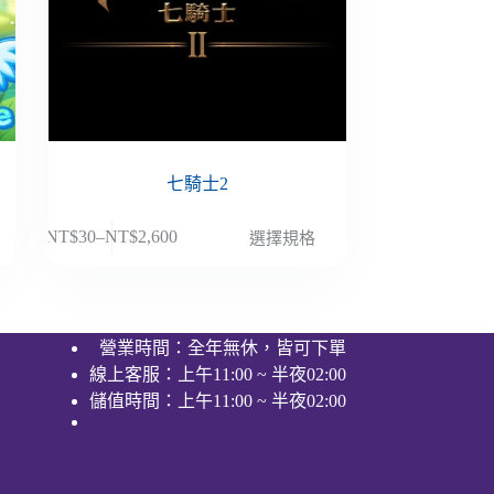
七騎士2
此
NT$
30
–
NT$
2,600
選擇規格
價
產
格
品
範
有
圍：
多
營業時間：全年無休，皆可下單
NT$30
種
線上客服：上午11:00 ~ 半夜02:00
到
款
NT$2,600
儲值時間：上午11:00 ~ 半夜02:00
式。
可
在
產