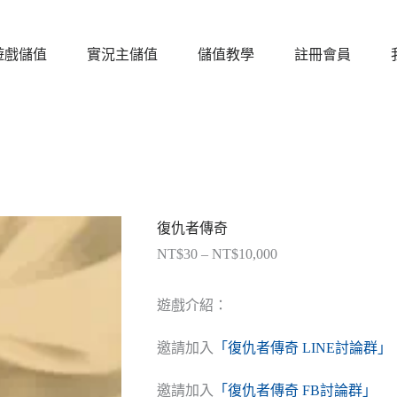
遊戲儲值
實況主儲值
儲值教學
註冊會員
復仇者傳奇
NT$
30
–
NT$
10,000
價
格
範
遊戲介紹：
圍：
NT$30
邀請加入
「復仇者傳奇 LINE討論群」
到
NT$10,000
邀請加入
「復仇者傳奇 FB討論群」