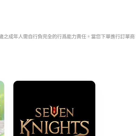
十歲之成年人需自行負完全的行爲能力責任。當您下單進行訂單商