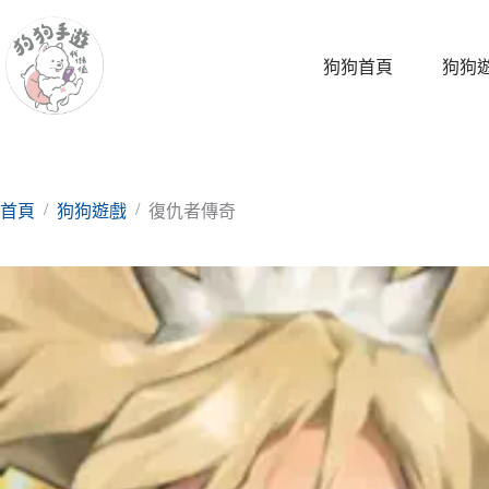
跳
至
主
狗狗首頁
狗狗
要
內
容
/
/
首頁
狗狗遊戲
復仇者傳奇