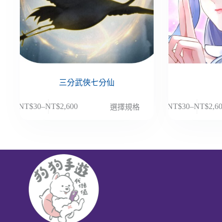
三分武俠七分仙
此
此
NT$
30
–
NT$
2,600
NT$
30
–
NT$
2,6
選擇規格
價
價
產
產
格
格
品
品
範
範
有
有
圍：
圍：
多
多
NT$30
NT$30
種
種
到
到
款
款
NT$2,600
NT$2,6
式。
式。
可
可
在
在
產
產