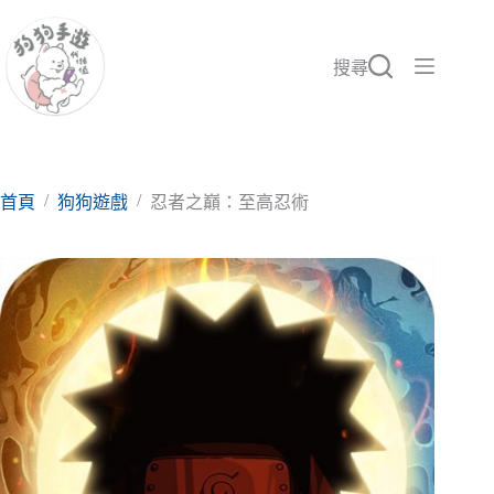
跳
至
主
搜尋
要
內
容
/
/
首頁
狗狗遊戲
忍者之巔：至高忍術