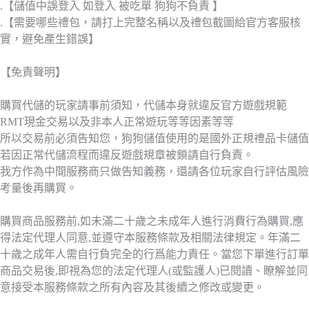
.【儲值中誤登入 如登入 被吃單 狗狗不負責 】
.【需要哪些禮包，請打上完整名稱以及禮包截圖給官方客服核
實，避免產生錯誤】
【免責聲明】
購買代儲的玩家請事前須知，代儲本身就違反官方遊戲規範
RMT現金交易以及非本人正常遊玩等等因素等等
所以交易前必須告知您，狗狗儲值使用的是國外正規禮品卡儲值
若因正常代儲流程而違反遊戲規章被鎖請自行負責。
我方作為中間服務商只做告知義務，還請各位玩家自行評估風險
考量後再購買。
購買商品服務前,如未滿二十歲之未成年人進行消費行為購買,應
得法定代理人同意,並遵守本服務條款及相關法律規定。年滿二
十歲之成年人需自行負完全的行爲能力責任。當您下單進行訂單
商品交易後,即視為您的法定代理人(或監護人)已閱讀、瞭解並同
意接受本服務條款之所有內容及其後續之修改或變更。