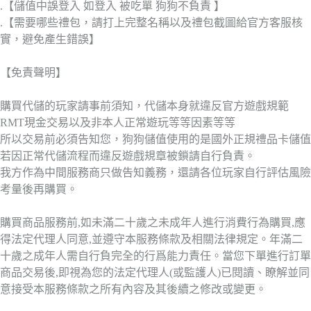
.【儲值中誤登入 如登入 被吃單 狗狗不負責 】
.【需要哪些禮包，請打上完整名稱以及禮包截圖給官方客服核
實，避免產生錯誤】
【免責聲明】
購買代儲的玩家請事前須知，代儲本身就違反官方遊戲規範
RMT現金交易以及非本人正常遊玩等等因素等等
所以交易前必須告知您，狗狗儲值使用的是國外正規禮品卡儲值
若因正常代儲流程而違反遊戲規章被鎖請自行負責。
我方作為中間服務商只做告知義務，還請各位玩家自行評估風險
考量後再購買。
購買商品服務前,如未滿二十歲之未成年人進行消費行為購買,應
得法定代理人同意,並遵守本服務條款及相關法律規定。年滿二
十歲之成年人需自行負完全的行爲能力責任。當您下單進行訂單
商品交易後,即視為您的法定代理人(或監護人)已閱讀、瞭解並同
意接受本服務條款之所有內容及其後續之修改或變更。