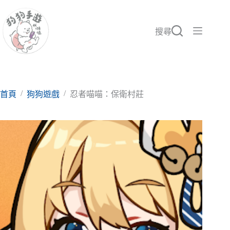
跳
至
主
搜尋
要
內
容
/
/
首頁
狗狗遊戲
忍者喵喵：保衛村莊