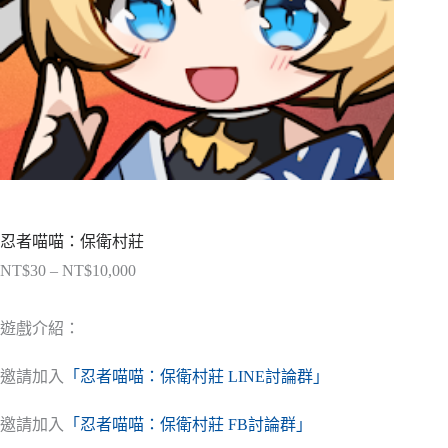
忍者喵喵：保衛村莊
NT$
30
–
NT$
10,000
價
格
範
遊戲介紹：
圍：
NT$30
邀請加入
「忍者喵喵：保衛村莊 LINE討論群」
到
NT$10,000
邀請加入
「忍者喵喵：保衛村莊 FB討論群」