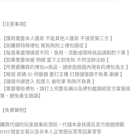
【注意事項】
.【匯款需要本人匯款 不能其他人匯款 不接受第三方 】
.【如購買特殊禮包 幫狗狗附上禮包路徑 】
.【每張單處理速度不同，急用、活動或限時商品請斟酌下單 】
.【如果需要收據 明細 當下立刻告知 不然沒辦法給 】
.【所需要購買的禮包or商品，請依造遊戲內現有的禮包為主 】
.【帳號 密碼 ID 伺服器 要打正確 打錯儲值錯不負責 謝謝 】
.【儲值中誤登入 如登入 被吃單 狗狗不負責 】
.【需要哪些禮包，請打上完整名稱以及禮包截圖給官方客服核
實，避免產生錯誤】
【免責聲明】
購買代儲的玩家請事前須知，代儲本身就違反官方遊戲規範
RMT現金交易以及非本人正常遊玩等等因素等等