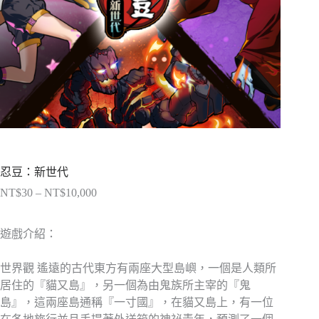
忍豆：新世代
NT$
30
–
NT$
10,000
價
格
範
遊戲介紹：
圍：
NT$30
世界觀 遙遠的古代東方有兩座大型島嶼，一個是人類所
到
居住的『貓又島』，另一個為由鬼族所主宰的『鬼
NT$10,000
島』，這兩座島通稱『一寸國』，在貓又島上，有一位