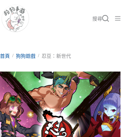
跳
至
主
搜尋
要
內
容
/
/
首頁
狗狗遊戲
忍豆：新世代