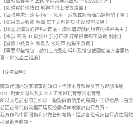
.【匯款需要本人匯款 不能其他人匯款 不接受第三方 】
.【如購買特殊禮包 幫狗狗附上禮包路徑 】
.【每張單處理速度不同，急用、活動或限時商品請斟酌下單 】
.【如果需要收據 明細 當下立刻告知 不然沒辦法給 】
.【所需要購買的禮包or商品，請依造遊戲內現有的禮包為主 】
.【帳號 密碼 ID 伺服器 要打正確 打錯儲值錯不負責 謝謝 】
.【儲值中誤登入 如登入 被吃單 狗狗不負責 】
.【需要哪些禮包，請打上完整名稱以及禮包截圖給官方客服核
實，避免產生錯誤】
【免責聲明】
購買代儲的玩家請事前須知，代儲本身就違反官方遊戲規範
RMT現金交易以及非本人正常遊玩等等因素等等
所以交易前必須告知您，狗狗儲值使用的是國外正規禮品卡儲值
若因正常代儲流程而違反遊戲規章被鎖請自行負責。
我方作為中間服務商只做告知義務，還請各位玩家自行評估風險
考量後再購買。