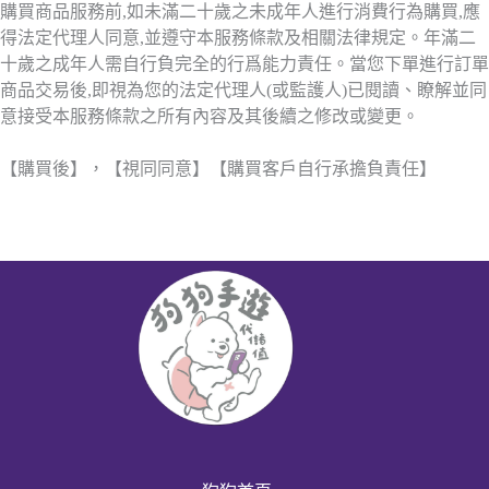
購買商品服務前,如未滿二十歲之未成年人進行消費行為購買,應
得法定代理人同意,並遵守本服務條款及相關法律規定。年滿二
十歲之成年人需自行負完全的行爲能力責任。當您下單進行訂單
商品交易後,即視為您的法定代理人(或監護人)已閱讀、瞭解並同
意接受本服務條款之所有內容及其後續之修改或變更。
【購買後】，【視同同意】【購買客戶自行承擔負責任】