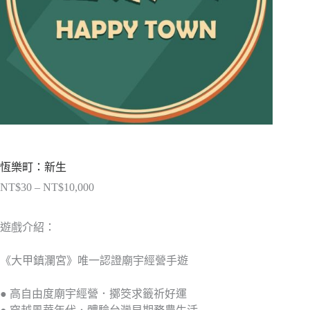
恆樂町：新生
NT$
30
–
NT$
10,000
價
格
範
遊戲介紹：
圍：
NT$30
《大甲鎮瀾宮》唯一認證廟宇經營手遊
到
NT$10,000
● 高自由度廟宇經營．擲筊求籤祈好運