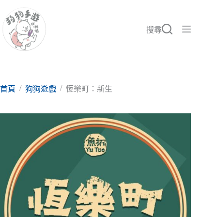
跳
至
主
搜尋
要
內
容
/
/
首頁
狗狗遊戲
恆樂町：新生