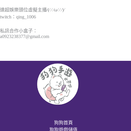
速超娛樂頭位虛擬主播⁄(⁄ ⁄ ⁄ω⁄ ⁄ ⁄)⁄
twitch：qing_1006
私訊合作小盒子：
a0923238377@gmail.com
狗狗首頁
狗狗遊戲儲值