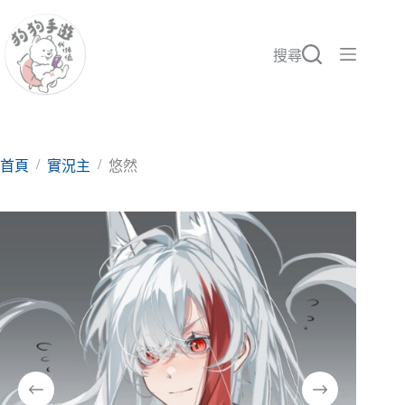
跳
至
主
搜尋
要
內
容
/
/
首頁
實況主
悠然