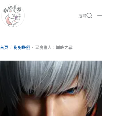
跳
至
主
搜尋
要
內
容
/
/
首頁
狗狗遊戲
惡魔獵人：巔峰之戰