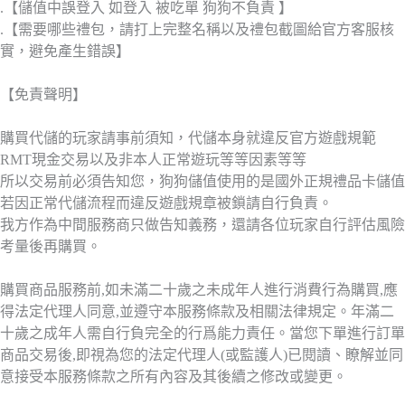
.【儲值中誤登入 如登入 被吃單 狗狗不負責 】
.【需要哪些禮包，請打上完整名稱以及禮包截圖給官方客服核
實，避免產生錯誤】
【免責聲明】
購買代儲的玩家請事前須知，代儲本身就違反官方遊戲規範
RMT現金交易以及非本人正常遊玩等等因素等等
所以交易前必須告知您，狗狗儲值使用的是國外正規禮品卡儲值
若因正常代儲流程而違反遊戲規章被鎖請自行負責。
我方作為中間服務商只做告知義務，還請各位玩家自行評估風險
考量後再購買。
購買商品服務前,如未滿二十歲之未成年人進行消費行為購買,應
得法定代理人同意,並遵守本服務條款及相關法律規定。年滿二
十歲之成年人需自行負完全的行爲能力責任。當您下單進行訂單
商品交易後,即視為您的法定代理人(或監護人)已閱讀、瞭解並同
意接受本服務條款之所有內容及其後續之修改或變更。