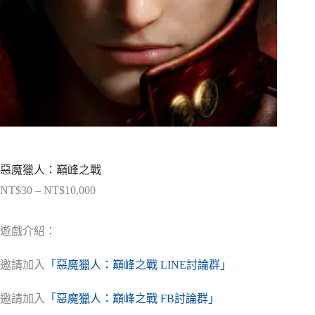
惡魔獵人：巔峰之戰
NT$
30
–
NT$
10,000
價
格
範
遊戲介紹：
圍：
NT$30
邀請加入
「惡魔獵人：巔峰之戰 LINE討論群」
到
NT$10,000
邀請加入
「惡魔獵人：巔峰之戰 FB討論群」