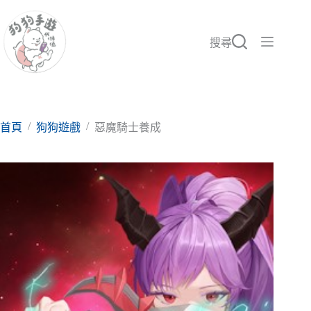
跳
至
主
搜尋
要
內
容
/
/
首頁
狗狗遊戲
惡魔騎士養成