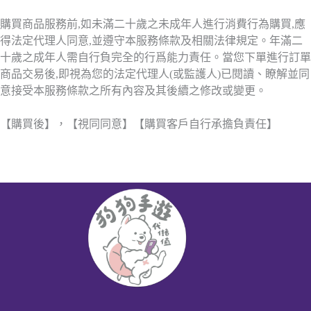
購買商品服務前,如未滿二十歲之未成年人進行消費行為購買,應
得法定代理人同意,並遵守本服務條款及相關法律規定。年滿二
十歲之成年人需自行負完全的行爲能力責任。當您下單進行訂單
商品交易後,即視為您的法定代理人(或監護人)已閱讀、瞭解並同
意接受本服務條款之所有內容及其後續之修改或變更。
【購買後】，【視同同意】【購買客戶自行承擔負責任】