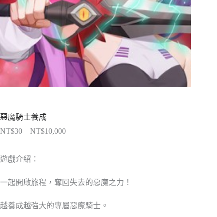
惡魔騎士養成
NT$
30
–
NT$
10,000
價
格
範
遊戲介紹：
圍：
NT$30
一起開啟旅程，奪回失去的惡魔之力！
到
NT$10,000
越養成越強大的專屬惡魔騎士。