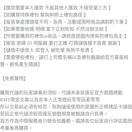
.【匯款需要本人匯款 不能其他人匯款 不接受第三方 】
.【如購買特殊禮包 幫狗狗附上禮包路徑 】
.【每張單處理速度不同，急用、活動或限時商品請斟酌下單 】
.【如果需要收據 明細 當下立刻告知 不然沒辦法給 】
.【所需要購買的禮包or商品，請依造遊戲內現有的禮包為主 】
.【帳號 密碼 ID 伺服器 要打正確 打錯儲值錯不負責 謝謝 】
.【儲值中誤登入 如登入 被吃單 狗狗不負責 】
.【需要哪些禮包，請打上完整名稱以及禮包截圖給官方客服核
實，避免產生錯誤】
【免責聲明】
購買代儲的玩家請事前須知，代儲本身就違反官方遊戲規範
RMT現金交易以及非本人正常遊玩等等因素等等
所以交易前必須告知您，狗狗儲值使用的是國外正規禮品卡儲值
若因正常代儲流程而違反遊戲規章被鎖請自行負責。
我方作為中間服務商只做告知義務，還請各位玩家自行評估風險
考量後再購買。