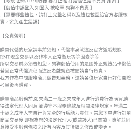
.【帳號 密碼 ID 伺服器 要打正確 打錯儲值錯不負責 謝謝 】
.【儲值中誤登入 如登入 被吃單 狗狗不負責 】
.【需要哪些禮包，請打上完整名稱以及禮包截圖給官方客服核
實，避免產生錯誤】
【免責聲明】
購買代儲的玩家請事前須知，代儲本身就違反官方遊戲規範
RMT現金交易以及非本人正常遊玩等等因素等等
所以交易前必須告知您，狗狗儲值使用的是國外正規禮品卡儲值
若因正常代儲流程而違反遊戲規章被鎖請自行負責。
我方作為中間服務商只做告知義務，還請各位玩家自行評估風險
考量後再購買。
購買商品服務前,如未滿二十歲之未成年人進行消費行為購買,應
得法定代理人同意,並遵守本服務條款及相關法律規定。年滿二
十歲之成年人需自行負完全的行爲能力責任。當您下單進行訂單
商品交易後,即視為您的法定代理人(或監護人)已閱讀、瞭解並同
意接受本服務條款之所有內容及其後續之修改或變更。