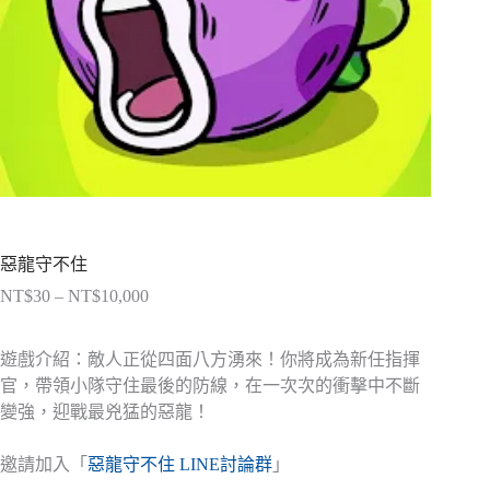
惡龍守不住
NT$
30
–
NT$
10,000
價
格
範
遊戲介紹：敵人正從四面八方湧來！你將成為新任指揮
圍：
官，帶領小隊守住最後的防線，在一次次的衝擊中不斷
NT$30
變強，迎戰最兇猛的惡龍！
到
NT$10,000
邀請加入「
惡龍守不住 LINE討論群
」