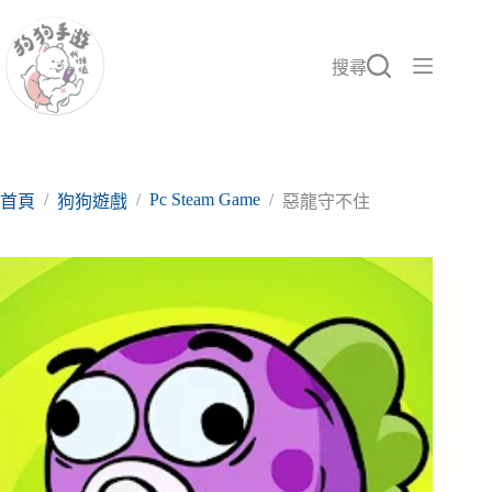
跳
至
主
搜尋
要
內
容
/
/
Pc Steam Game
/
首頁
狗狗遊戲
惡龍守不住