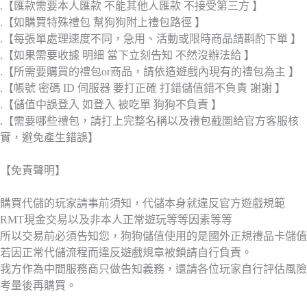
.【匯款需要本人匯款 不能其他人匯款 不接受第三方 】
.【如購買特殊禮包 幫狗狗附上禮包路徑 】
.【每張單處理速度不同，急用、活動或限時商品請斟酌下單 】
.【如果需要收據 明細 當下立刻告知 不然沒辦法給 】
.【所需要購買的禮包or商品，請依造遊戲內現有的禮包為主 】
.【帳號 密碼 ID 伺服器 要打正確 打錯儲值錯不負責 謝謝 】
.【儲值中誤登入 如登入 被吃單 狗狗不負責 】
.【需要哪些禮包，請打上完整名稱以及禮包截圖給官方客服核
實，避免產生錯誤】
【免責聲明】
購買代儲的玩家請事前須知，代儲本身就違反官方遊戲規範
RMT現金交易以及非本人正常遊玩等等因素等等
所以交易前必須告知您，狗狗儲值使用的是國外正規禮品卡儲值
若因正常代儲流程而違反遊戲規章被鎖請自行負責。
我方作為中間服務商只做告知義務，還請各位玩家自行評估風險
考量後再購買。