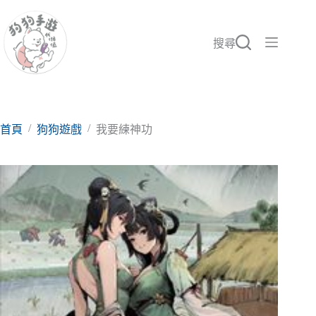
跳
至
主
搜尋
要
內
容
/
/
首頁
狗狗遊戲
我要練神功