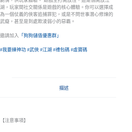
劇情，供玩家體驗。 遊戲主打開放性，這是個開放江
湖，玩家間社交關係是遊戲的核心體驗。你可以選擇成
為一個仗義的俠客追捕罪犯，或是不問世事潛心修煉的
武癡，甚至是到處欺淩弱小的惡霸。
邀請加入
「狗狗儲值優惠群」
#我要練神功
#武俠
#江湖
#禮包碼
#虛寶碼
描述
【注意事項】