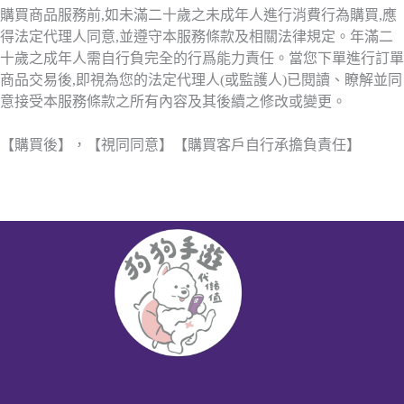
購買商品服務前,如未滿二十歲之未成年人進行消費行為購買,應
得法定代理人同意,並遵守本服務條款及相關法律規定。年滿二
十歲之成年人需自行負完全的行爲能力責任。當您下單進行訂單
商品交易後,即視為您的法定代理人(或監護人)已閱讀、瞭解並同
意接受本服務條款之所有內容及其後續之修改或變更。
【購買後】，【視同同意】【購買客戶自行承擔負責任】