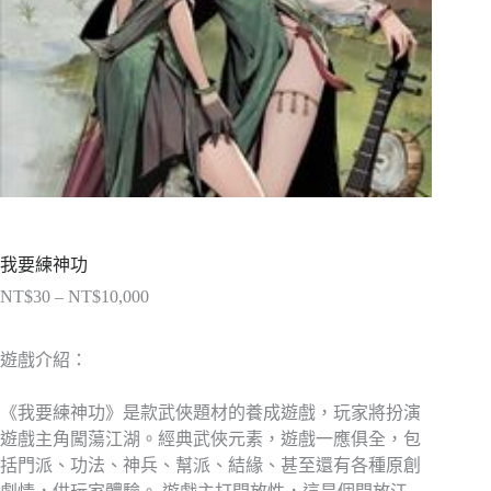
我要練神功
NT$
30
–
NT$
10,000
價
格
範
遊戲介紹：
圍：
NT$30
《我要練神功》是款武俠題材的養成遊戲，玩家將扮演
到
遊戲主角闖蕩江湖。經典武俠元素，遊戲一應俱全，包
NT$10,000
括門派、功法、神兵、幫派、結緣、甚至還有各種原創