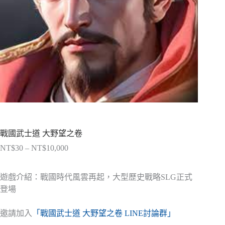
戰國武士道 大野望之卷
NT$
30
–
NT$
10,000
價
格
範
遊戲介紹：戰國時代風雲再起，大型歷史戰略SLG正式
圍：
登場
NT$30
到
邀請加入
「戰國武士道 大野望之卷 LINE討論群」
NT$10,000