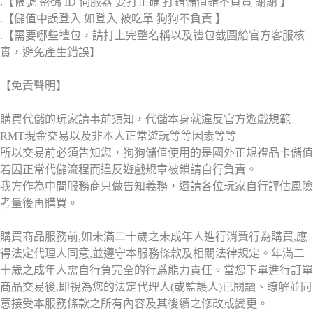
.【帳號 密碼 ID 伺服器 要打正確 打錯儲值錯不負責 謝謝 】
.【儲值中誤登入 如登入 被吃單 狗狗不負責 】
.【需要哪些禮包，請打上完整名稱以及禮包截圖給官方客服核
實，避免產生錯誤】
【免責聲明】
購買代儲的玩家請事前須知，代儲本身就違反官方遊戲規範
RMT現金交易以及非本人正常遊玩等等因素等等
所以交易前必須告知您，狗狗儲值使用的是國外正規禮品卡儲值
若因正常代儲流程而違反遊戲規章被鎖請自行負責。
我方作為中間服務商只做告知義務，還請各位玩家自行評估風險
考量後再購買。
購買商品服務前,如未滿二十歲之未成年人進行消費行為購買,應
得法定代理人同意,並遵守本服務條款及相關法律規定。年滿二
十歲之成年人需自行負完全的行爲能力責任。當您下單進行訂單
商品交易後,即視為您的法定代理人(或監護人)已閱讀、瞭解並同
意接受本服務條款之所有內容及其後續之修改或變更。