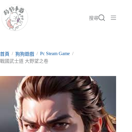
跳
至
主
搜尋
要
內
容
/
/
Pc Steam Game
/
首頁
狗狗遊戲
戰國武士道 大野望之卷