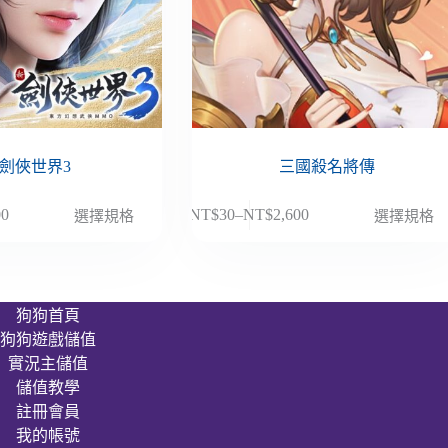
劍俠世界3
三國殺名將傳
此
00
NT$
30
–
NT$
2,600
選擇規格
選擇規格
價
產
格
品
範
有
圍：
多
狗狗首頁
NT$30
種
狗狗遊戲儲值
到
款
00
NT$2,600
實況主儲值
式。
儲值教學
可
註冊會員
在
我的帳號
產