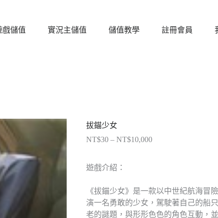
遊戲儲值
實況主儲值
儲值教學
註冊會員
拔錨少女
NT$
30
–
NT$
10,000
價
格
範
遊戲介紹：
圍：
NT$30
《拔錨少女》是一款以中世紀航海冒險
到
演一名勇敢的少女，駕駛著自己的船
NT$10,000
老的謎題，與形形色色的角色互動，