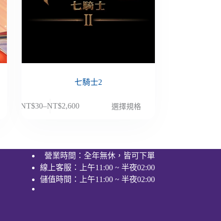
七騎士2
此
NT$
30
–
NT$
2,600
選擇規格
價
產
格
品
範
有
圍：
多
營業時間：全年無休，皆可下單
NT$30
種
線上客服：上午11:00 ~ 半夜02:00
到
款
NT$2,600
儲值時間：上午11:00 ~ 半夜02:00
式。
可
在
產