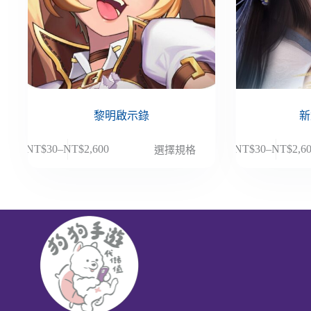
黎明啟示錄
新
此
此
NT$
30
–
NT$
2,600
NT$
30
–
NT$
2,6
選擇規格
價
價
產
產
格
格
品
品
範
範
有
有
圍：
圍：
多
多
NT$30
NT$30
種
種
到
到
款
款
NT$2,600
NT$2,6
式。
式。
可
可
在
在
產
產