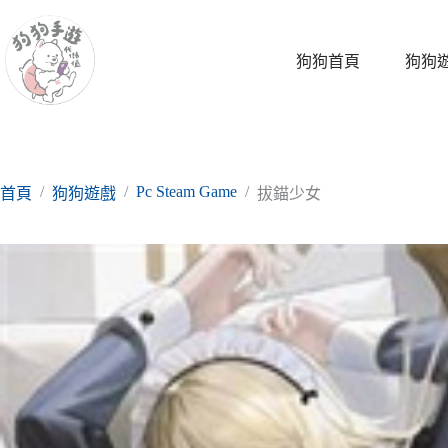
跳
至
主
狗狗首頁
狗狗
要
內
容
/
/
Pc Steam Game
/
首頁
狗狗遊戲
拔錨少女