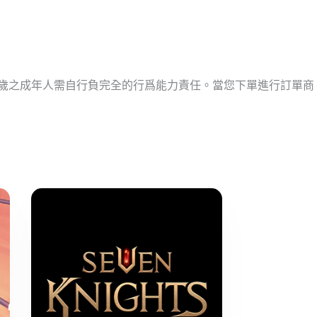
十歲之成年人需自行負完全的行爲能力責任。當您下單進行訂單商