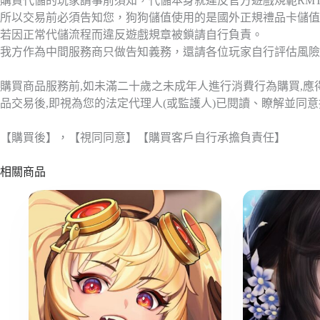
購買代儲的玩家請事前須知，代儲本身就違反官方遊戲規範RM
所以交易前必須告知您，狗狗儲值使用的是國外正規禮品卡儲值
若因正常代儲流程而違反遊戲規章被鎖請自行負責。
我方作為中間服務商只做告知義務，還請各位玩家自行評估風險
購買商品服務前,如未滿二十歲之未成年人進行消費行為購買,
品交易後,即視為您的法定代理人(或監護人)已閱讀、瞭解並同
【購買後】，【視同同意】【購買客戶自行承擔負責任】
相關商品