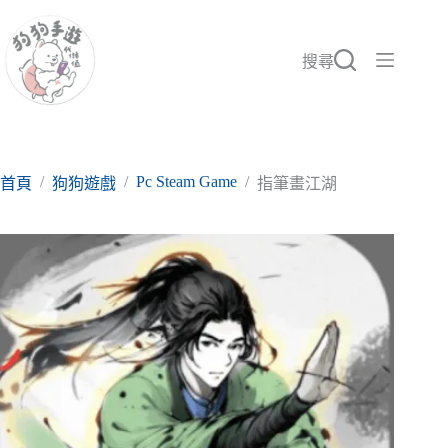
跳
至
主
搜尋
要
內
容
/
/
Pc Steam Game
/
首頁
狗狗遊戲
指筆畫江湖