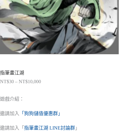
指筆畫江湖
NT$
30
–
NT$
10,000
價
格
範
遊戲介紹：
圍：
NT$30
邀請加入
「狗狗儲值優惠群」
到
NT$10,000
邀請加入「
指筆畫江湖 LINE討論群
」