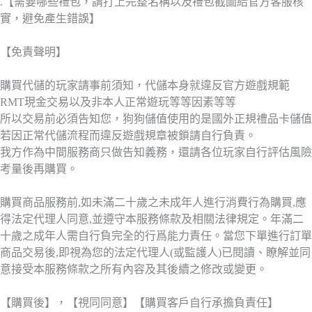
.【需要哪些禮包，請打上完整名稱以及禮包截圖給官方客服核
實，避免產生錯誤】
【免責聲明】
購買代儲的玩家請事前須知，代儲本身就違反官方遊戲規範
RMT現金交易以及非本人正常遊玩等等因素等等
所以交易前必須告知您，狗狗儲值使用的是國外正規禮品卡儲值
若因正常代儲流程而違反遊戲規章被鎖請自行負責。
我方作為中間服務商只做告知義務，還請各位玩家自行評估風險
考量後再購買。
購買商品服務前,如未滿二十歲之未成年人進行消費行為購買,應
得法定代理人同意,並遵守本服務條款及相關法律規定。年滿二
十歲之成年人需自行負完全的行爲能力責任。當您下單進行訂單
商品交易後,即視為您的法定代理人(或監護人)已閱讀、瞭解並同
意接受本服務條款之所有內容及其後續之修改或變更。
【購買後】，【視同同意】【購買客戶自行承擔負責任】