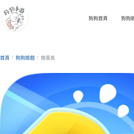
跳
至
主
狗狗首頁
狗狗
要
內
容
/
/
首頁
狗狗遊戲
搗蛋島