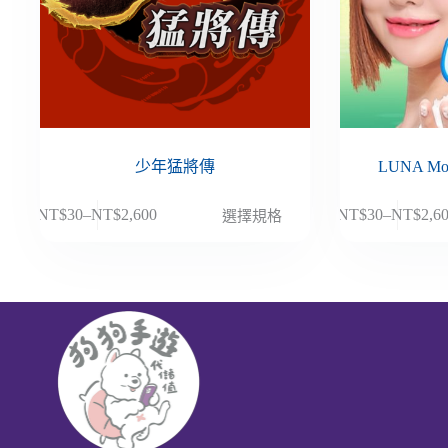
少年猛將傳
LUNA M
此
此
NT$
30
–
NT$
2,600
NT$
30
–
NT$
2,6
選擇規格
價
價
產
產
格
格
品
品
範
範
有
有
圍：
圍：
多
多
NT$30
NT$30
種
種
到
到
款
款
NT$2,600
NT$2,6
式。
式。
可
可
在
在
產
產