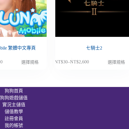
obile 繁體中文專頁
七騎士2
此
00
NT$
30
–
NT$
2,600
選擇規格
選擇規格
價
產
格
品
範
有
圍：
多
狗狗首頁
NT$30
種
狗狗遊戲儲值
到
款
00
NT$2,600
實況主儲值
式。
儲值教學
可
註冊會員
在
我的帳號
產