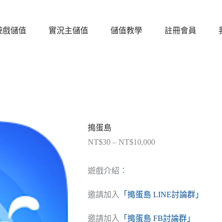
遊戲儲值
實況主儲值
儲值教學
註冊會員
搗蛋島
NT$
30
–
NT$
10,000
價
格
範
遊戲介紹：
圍：
NT$30
邀請加入
「搗蛋島 LINE討論群」
到
NT$10,000
邀請加入
「搗蛋島 FB討論群」