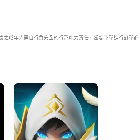
十歲之成年人需自行負完全的行爲能力責任。當您下單進行訂單商