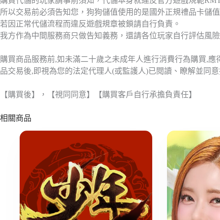
購買代儲的玩家請事前須知，代儲本身就違反官方遊戲規範RM
所以交易前必須告知您，狗狗儲值使用的是國外正規禮品卡儲值
若因正常代儲流程而違反遊戲規章被鎖請自行負責。
我方作為中間服務商只做告知義務，還請各位玩家自行評估風險
購買商品服務前,如未滿二十歲之未成年人進行消費行為購買,
品交易後,即視為您的法定代理人(或監護人)已閱讀、瞭解並同
【購買後】，【視同同意】【購買客戶自行承擔負責任】
相關商品