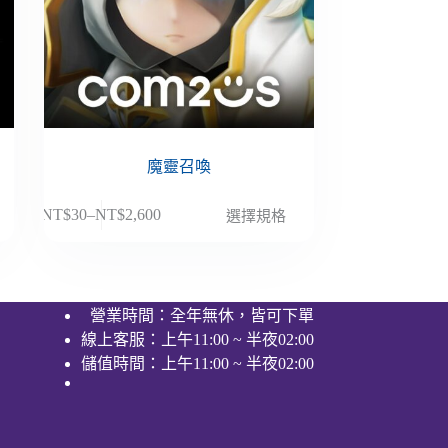
魔靈召喚
此
NT$
30
–
NT$
2,600
選擇規格
價
產
格
品
範
有
圍：
多
營業時間：全年無休，皆可下單
NT$30
種
線上客服：上午11:00 ~ 半夜02:00
到
款
NT$2,600
儲值時間：上午11:00 ~ 半夜02:00
式。
可
在
產