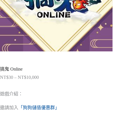
搞鬼 Online
NT$
30
–
NT$
10,000
價
格
範
遊戲介紹：
圍：
NT$30
邀請加入
「狗狗儲值優惠群」
到
NT$10,000