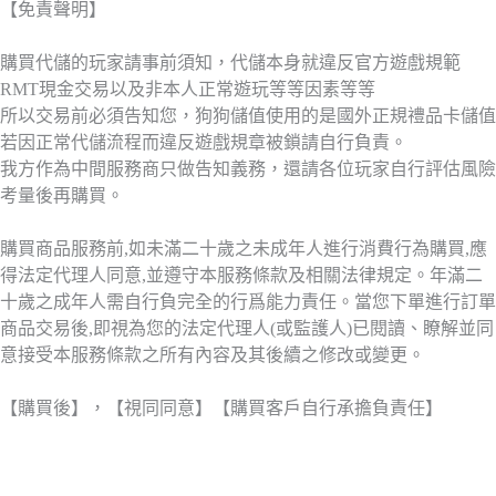
【免責聲明】
購買代儲的玩家請事前須知，代儲本身就違反官方遊戲規範
RMT現金交易以及非本人正常遊玩等等因素等等
所以交易前必須告知您，狗狗儲值使用的是國外正規禮品卡儲值
若因正常代儲流程而違反遊戲規章被鎖請自行負責。
我方作為中間服務商只做告知義務，還請各位玩家自行評估風險
考量後再購買。
購買商品服務前,如未滿二十歲之未成年人進行消費行為購買,應
得法定代理人同意,並遵守本服務條款及相關法律規定。年滿二
十歲之成年人需自行負完全的行爲能力責任。當您下單進行訂單
商品交易後,即視為您的法定代理人(或監護人)已閱讀、瞭解並同
意接受本服務條款之所有內容及其後續之修改或變更。
【購買後】，【視同同意】【購買客戶自行承擔負責任】