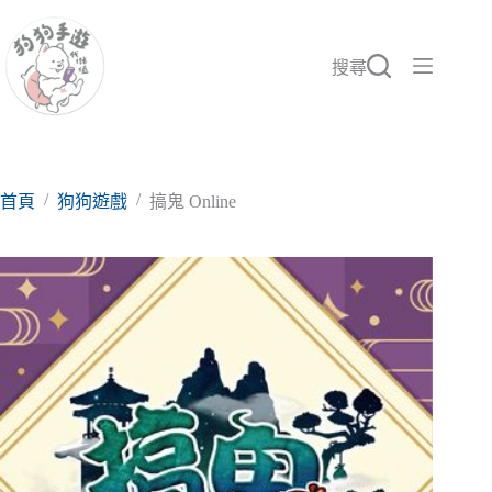
跳
至
主
搜尋
要
內
容
/
/
首頁
狗狗遊戲
搞鬼 Online