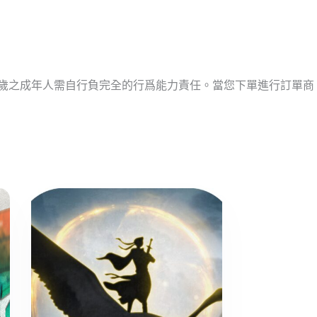
十歲之成年人需自行負完全的行爲能力責任。當您下單進行訂單商