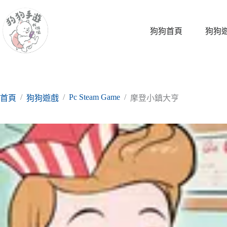
跳
至
主
狗狗首頁
狗狗
要
內
容
/
/
Pc Steam Game
/
首頁
狗狗遊戲
摩登小鎮大亨