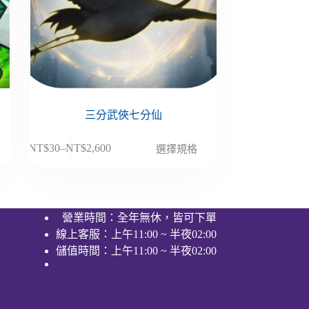
三分武俠七分仙
此
NT$
30
–
NT$
2,600
選擇規格
價
產
格
品
範
有
圍：
多
營業時間：全年無休，皆可下單
NT$30
種
線上客服：上午11:00 ~ 半夜02:00
到
款
NT$2,600
儲值時間：上午11:00 ~ 半夜02:00
式。
可
在
產