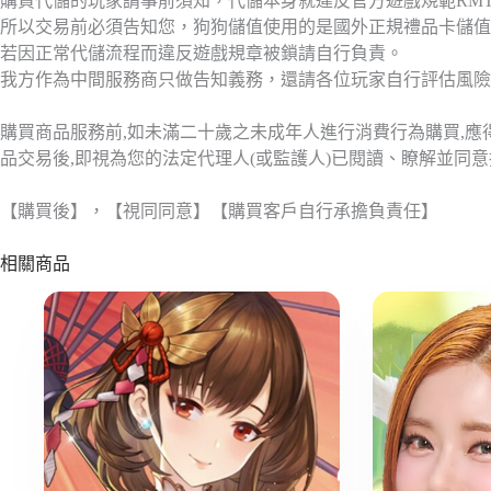
購買代儲的玩家請事前須知，代儲本身就違反官方遊戲規範RM
所以交易前必須告知您，狗狗儲值使用的是國外正規禮品卡儲值
若因正常代儲流程而違反遊戲規章被鎖請自行負責。
我方作為中間服務商只做告知義務，還請各位玩家自行評估風險
購買商品服務前,如未滿二十歲之未成年人進行消費行為購買,
品交易後,即視為您的法定代理人(或監護人)已閱讀、瞭解並同
【購買後】，【視同同意】【購買客戶自行承擔負責任】
相關商品