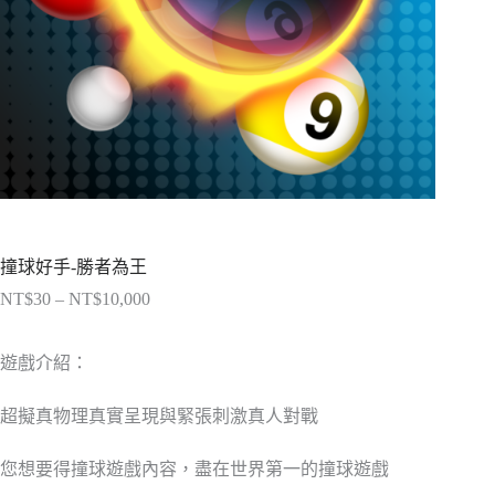
撞球好手-勝者為王
NT$
30
–
NT$
10,000
價
格
範
遊戲介紹：
圍：
NT$30
超擬真物理真實呈現與緊張刺激真人對戰
到
NT$10,000
您想要得撞球遊戲內容，盡在世界第一的撞球遊戲