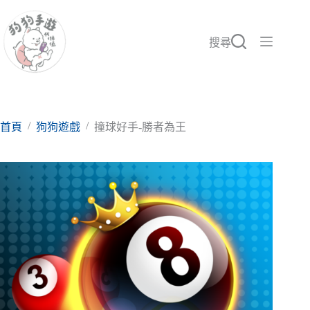
跳
至
主
搜尋
要
內
容
/
/
首頁
狗狗遊戲
撞球好手-勝者為王