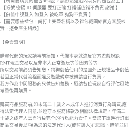
.【所需要購買的禮包or商品，請依造遊戲內現有的禮包為主 】
.【帳號 密碼 ID 伺服器 要打正確 打錯儲值錯不負責 謝謝 】
.【儲值中誤登入 如登入 被吃單 狗狗不負責 】
.【需要哪些禮包，請打上完整名稱以及禮包截圖給官方客服核
實，避免產生錯誤】
【免責聲明】
購買代儲的玩家請事前須知，代儲本身就違反官方遊戲規範
RMT現金交易以及非本人正常遊玩等等因素等等
所以交易前必須告知您，狗狗儲值使用的是國外正規禮品卡儲值
若因正常代儲流程而違反遊戲規章被鎖請自行負責。
我方作為中間服務商只做告知義務，還請各位玩家自行評估風險
考量後再購買。
購買商品服務前,如未滿二十歲之未成年人進行消費行為購買,應
得法定代理人同意,並遵守本服務條款及相關法律規定。年滿二
十歲之成年人需自行負完全的行爲能力責任。當您下單進行訂單
商品交易後,即視為您的法定代理人(或監護人)已閱讀、瞭解並同