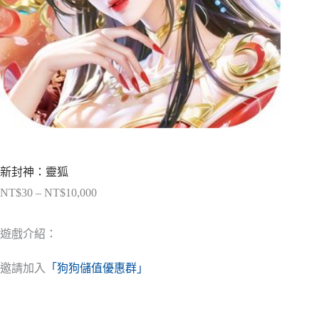
新封神：靈狐
NT$
30
–
NT$
10,000
價
格
範
遊戲介紹：
圍：
NT$30
邀請加入
「狗狗儲值優惠群」
到
NT$10,000