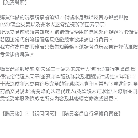
【免責聲明】
購買代儲的玩家請事前須知，代儲本身就違反官方遊戲規範
RMT現金交易以及非本人正常遊玩等等因素等等
所以交易前必須告知您，狗狗儲值使用的是國外正規禮品卡儲值
若因正常代儲流程而違反遊戲規章被鎖請自行負責。
我方作為中間服務商只做告知義務，還請各位玩家自行評估風險
考量後再購買。
購買商品服務前,如未滿二十歲之未成年人進行消費行為購買,應
得法定代理人同意,並遵守本服務條款及相關法律規定。年滿二
十歲之成年人需自行負完全的行爲能力責任。當您下單進行訂單
商品交易後,即視為您的法定代理人(或監護人)已閱讀、瞭解並同
意接受本服務條款之所有內容及其後續之修改或變更。
【購買後】，【視同同意】【購買客戶自行承擔負責任】