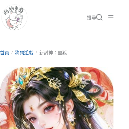
跳
至
主
搜尋
要
內
容
/
/
首頁
狗狗遊戲
新封神：靈狐