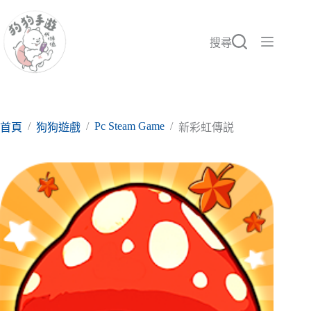
跳
至
主
搜尋
要
內
容
/
/
Pc Steam Game
/
首頁
狗狗遊戲
新彩虹傳説