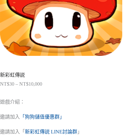
新彩虹傳説
NT$
30
–
NT$
10,000
價
格
範
遊戲介紹：
圍：
NT$30
邀請加入
「狗狗儲值優惠群」
到
NT$10,000
邀請加入「
新彩虹傳説 LINE討論群
」