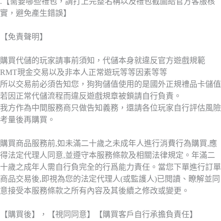
.【需要哪些禮包，請打上完整名稱以及禮包截圖給官方客服核
實，避免產生錯誤】
【免責聲明】
購買代儲的玩家請事前須知，代儲本身就違反官方遊戲規範
RMT現金交易以及非本人正常遊玩等等因素等等
所以交易前必須告知您，狗狗儲值使用的是國外正規禮品卡儲值
若因正常代儲流程而違反遊戲規章被鎖請自行負責。
我方作為中間服務商只做告知義務，還請各位玩家自行評估風險
考量後再購買。
購買商品服務前,如未滿二十歲之未成年人進行消費行為購買,應
得法定代理人同意,並遵守本服務條款及相關法律規定。年滿二
十歲之成年人需自行負完全的行爲能力責任。當您下單進行訂單
商品交易後,即視為您的法定代理人(或監護人)已閱讀、瞭解並同
意接受本服務條款之所有內容及其後續之修改或變更。
【購買後】，【視同同意】【購買客戶自行承擔負責任】