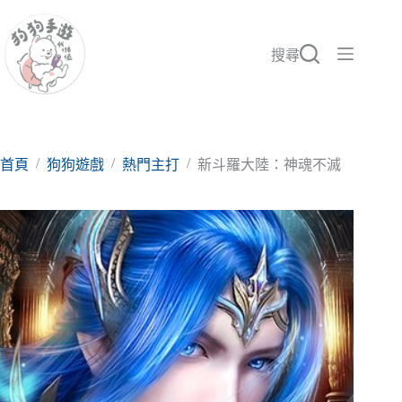
跳
至
主
搜尋
要
內
容
/
/
/
首頁
狗狗遊戲
熱門主打
新斗羅大陸：神魂不滅