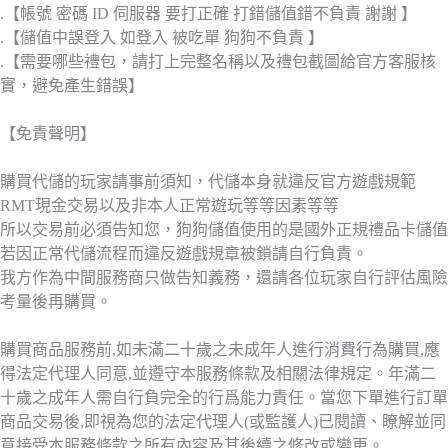
.【帳號 密碼 ID 伺服器 要打正確 打錯儲值錯不負責 謝謝 】
.【儲值中誤登入 如登入 被吃單 狗狗不負責 】
.【需要哪些禮包，請打上完整名稱以及禮包截圖給官方客服核
實，避免產生錯誤】
【免責聲明】
購買代儲的玩家請事前須知，代儲本身就違反官方遊戲規範
RMT現金交易以及非本人正常遊玩等等因素等等
所以交易前必須告知您，狗狗儲值使用的是國外正規禮品卡儲值
若因正常代儲流程而違反遊戲規章被鎖請自行負責。
我方作為中間服務商只做告知義務，還請各位玩家自行評估風險
考量後再購買。
購買商品服務前,如未滿二十歲之未成年人進行消費行為購買,應
得法定代理人同意,並遵守本服務條款及相關法律規定。年滿二
十歲之成年人需自行負完全的行爲能力責任。當您下單進行訂單
商品交易後,即視為您的法定代理人(或監護人)已閱讀、瞭解並同
意接受本服務條款之所有內容及其後續之修改或變更。