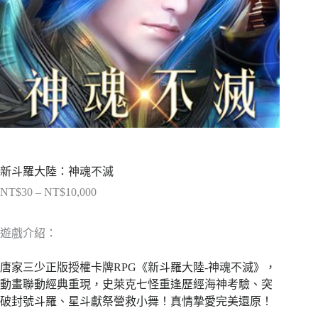
新斗羅大陸：神魂不滅
NT$
30
–
NT$
10,000
價
格
範
遊戲介紹：
圍：
NT$30
唐家三少正版授權卡牌RPG《新斗羅大陸-神魂不滅》，
到
動畫聯動經典重現，史萊克七怪重逢歷經海神考驗、突
NT$10,000
破封號斗羅、星斗獻祭營救小舞！真情摯愛完美還原！