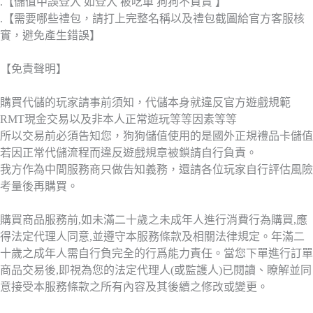
.【儲值中誤登入 如登入 被吃單 狗狗不負責 】
.【需要哪些禮包，請打上完整名稱以及禮包截圖給官方客服核
實，避免產生錯誤】
【免責聲明】
購買代儲的玩家請事前須知，代儲本身就違反官方遊戲規範
RMT現金交易以及非本人正常遊玩等等因素等等
所以交易前必須告知您，狗狗儲值使用的是國外正規禮品卡儲值
若因正常代儲流程而違反遊戲規章被鎖請自行負責。
我方作為中間服務商只做告知義務，還請各位玩家自行評估風險
考量後再購買。
購買商品服務前,如未滿二十歲之未成年人進行消費行為購買,應
得法定代理人同意,並遵守本服務條款及相關法律規定。年滿二
十歲之成年人需自行負完全的行爲能力責任。當您下單進行訂單
商品交易後,即視為您的法定代理人(或監護人)已閱讀、瞭解並同
意接受本服務條款之所有內容及其後續之修改或變更。