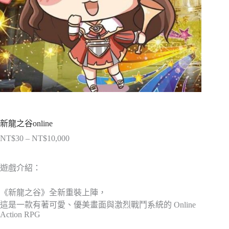
新龍之谷online
NT$
30
–
NT$
10,000
價
格
範
遊戲介紹：
圍：
NT$30
《新龍之谷》全新重裝上陣，
到
這是一款有著可愛、優美畫面與激烈戰鬥系統的 Online
NT$10,000
Action RPG