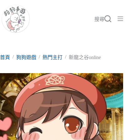
跳
至
主
搜尋
要
內
容
/
/
/
首頁
狗狗遊戲
熱門主打
新龍之谷online