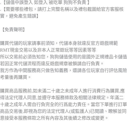
.【儲值中誤登入 如登入 被吃單 狗狗不負責 】
.【需要哪些禮包，請打上完整名稱以及禮包截圖給官方客服核
實，避免產生錯誤】
【免責聲明】
購買代儲的玩家請事前須知，代儲本身就違反官方遊戲規範
RMT現金交易以及非本人正常遊玩等等因素等等
所以交易前必須告知您，狗狗儲值使用的是國外正規禮品卡儲值
若因正常代儲流程而違反遊戲規章被鎖請自行負責。
我方作為中間服務商只做告知義務，還請各位玩家自行評估風險
考量後再購買。
購買商品服務前,如未滿二十歲之未成年人進行消費行為購買,應
得法定代理人同意,並遵守本服務條款及相關法律規定。年滿二
十歲之成年人需自行負完全的行爲能力責任。當您下單進行訂單
商品交易後,即視為您的法定代理人(或監護人)已閱讀、瞭解並同
意接受本服務條款之所有內容及其後續之修改或變更。