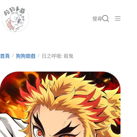
跳
至
主
搜尋
要
內
容
/
/
首頁
狗狗遊戲
日之呼吸: 殺鬼