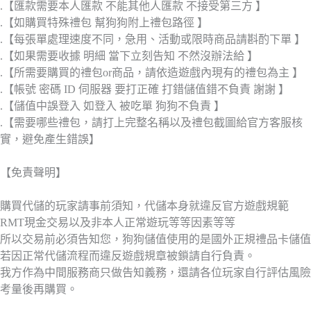
.【匯款需要本人匯款 不能其他人匯款 不接受第三方 】
.【如購買特殊禮包 幫狗狗附上禮包路徑 】
.【每張單處理速度不同，急用、活動或限時商品請斟酌下單 】
.【如果需要收據 明細 當下立刻告知 不然沒辦法給 】
.【所需要購買的禮包or商品，請依造遊戲內現有的禮包為主 】
.【帳號 密碼 ID 伺服器 要打正確 打錯儲值錯不負責 謝謝 】
.【儲值中誤登入 如登入 被吃單 狗狗不負責 】
.【需要哪些禮包，請打上完整名稱以及禮包截圖給官方客服核
實，避免產生錯誤】
【免責聲明】
購買代儲的玩家請事前須知，代儲本身就違反官方遊戲規範
RMT現金交易以及非本人正常遊玩等等因素等等
所以交易前必須告知您，狗狗儲值使用的是國外正規禮品卡儲值
若因正常代儲流程而違反遊戲規章被鎖請自行負責。
我方作為中間服務商只做告知義務，還請各位玩家自行評估風險
考量後再購買。