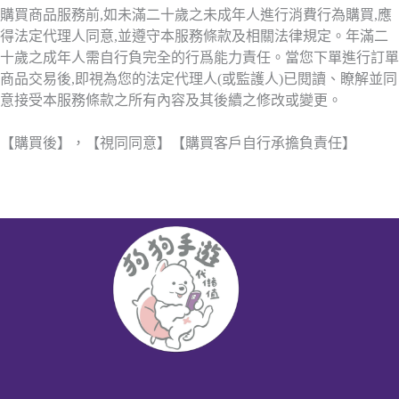
購買商品服務前,如未滿二十歲之未成年人進行消費行為購買,應
得法定代理人同意,並遵守本服務條款及相關法律規定。年滿二
十歲之成年人需自行負完全的行爲能力責任。當您下單進行訂單
商品交易後,即視為您的法定代理人(或監護人)已閱讀、瞭解並同
意接受本服務條款之所有內容及其後續之修改或變更。
【購買後】，【視同同意】【購買客戶自行承擔負責任】