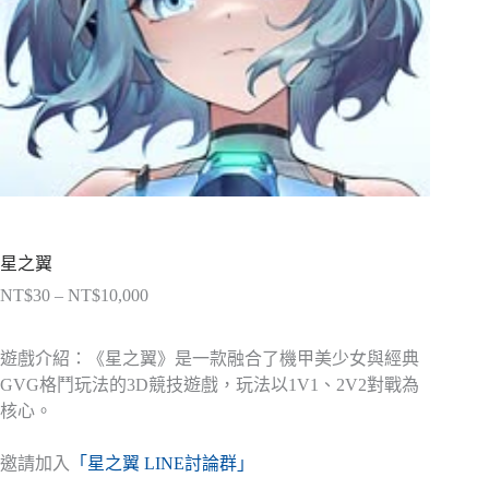
星之翼
NT$
30
–
NT$
10,000
價
格
範
遊戲介紹：《星之翼》是一款融合了機甲美少女與經典
圍：
GVG格鬥玩法的3D競技遊戲，玩法以1V1、2V2對戰為
NT$30
核心。
到
NT$10,000
邀請加入
「星之翼 LINE討論群」