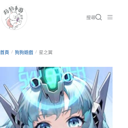
跳
至
主
搜尋
要
內
容
/
/
首頁
狗狗遊戲
星之翼