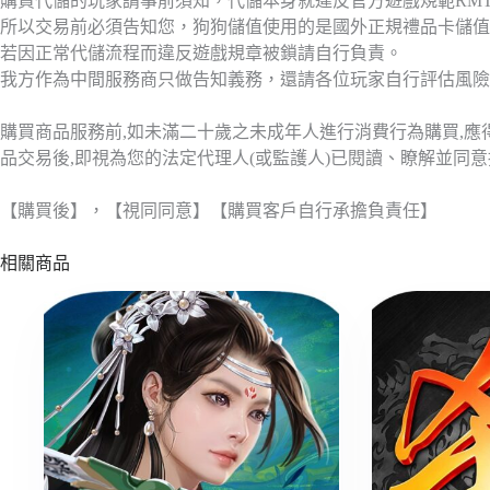
購買代儲的玩家請事前須知，代儲本身就違反官方遊戲規範RM
所以交易前必須告知您，狗狗儲值使用的是國外正規禮品卡儲值
若因正常代儲流程而違反遊戲規章被鎖請自行負責。
我方作為中間服務商只做告知義務，還請各位玩家自行評估風險
購買商品服務前,如未滿二十歲之未成年人進行消費行為購買,
品交易後,即視為您的法定代理人(或監護人)已閱讀、瞭解並同
【購買後】，【視同同意】【購買客戶自行承擔負責任】
相關商品