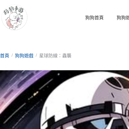
跳
至
主
狗狗首頁
狗狗
要
內
容
/
/
首頁
狗狗遊戲
星球防線：蟲襲