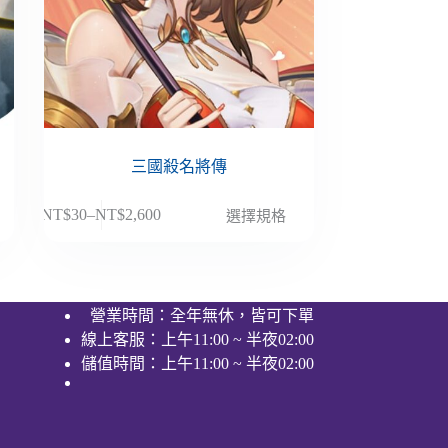
三國殺名將傳
此
NT$
30
–
NT$
2,600
選擇規格
價
產
格
品
範
有
圍：
多
營業時間：全年無休，皆可下單
NT$30
種
線上客服：上午11:00 ~ 半夜02:00
到
款
NT$2,600
儲值時間：上午11:00 ~ 半夜02:00
式。
可
在
產