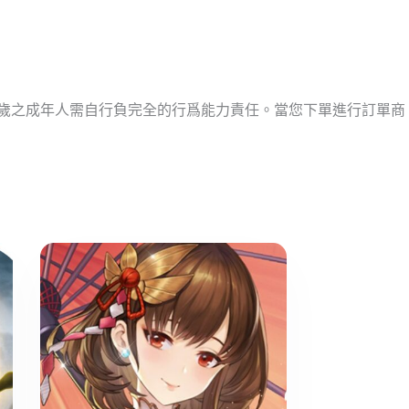
十歲之成年人需自行負完全的行爲能力責任。當您下單進行訂單商