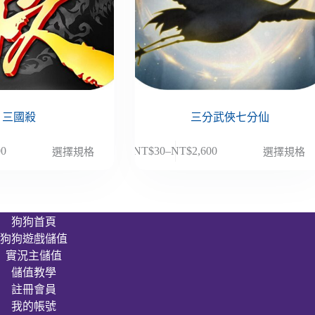
三國殺
三分武俠七分仙
此
00
NT$
30
–
NT$
2,600
選擇規格
選擇規格
價
產
格
品
範
有
圍：
多
狗狗首頁
NT$30
種
狗狗遊戲儲值
到
款
00
NT$2,600
實況主儲值
式。
儲值教學
可
註冊會員
在
我的帳號
產