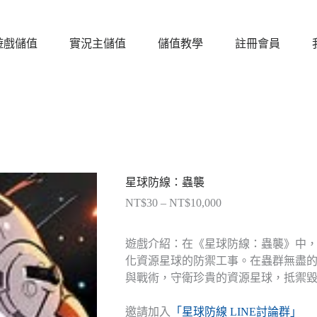
遊戲儲值
實況主儲值
儲值教學
註冊會員
星球防線：蟲襲
NT$
30
–
NT$
10,000
價
格
範
遊戲介紹：在《星球防線：蟲襲》中
圍：
化資源星球的防禦工事。在蟲群無盡
NT$30
與戰術，守衛珍貴的資源星球，抵禦
到
NT$10,000
邀請加入
「星球防線 LINE討論群」