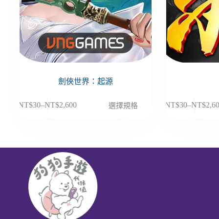
劍俠世界：起源
此
此
NT$
30
–
NT$
2,600
NT$
30
–
NT$
2,6
選擇規格
價
價
產
產
格
格
品
品
範
範
有
有
圍：
圍：
多
多
NT$30
NT$30
種
種
到
到
款
款
NT$2,600
NT$2,6
式。
式。
可
可
在
在
產
產