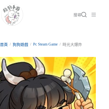
跳
至
主
搜尋
要
內
容
/
/
Pc Steam Game
/
首頁
狗狗遊戲
時光大爆炸