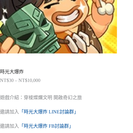
時光大爆炸
NT$
30
–
NT$
10,000
價
格
範
遊戲介紹：穿梭燦爛文明 開啟奇幻之旅
圍：
NT$30
邀請加入
「時光大爆炸 LINE討論群」
到
NT$10,000
邀請加入
「時光大爆炸 FB討論群」