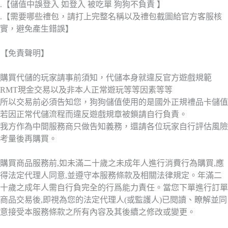
.【儲值中誤登入 如登入 被吃單 狗狗不負責 】
.【需要哪些禮包，請打上完整名稱以及禮包截圖給官方客服核
實，避免產生錯誤】
【免責聲明】
購買代儲的玩家請事前須知，代儲本身就違反官方遊戲規範
RMT現金交易以及非本人正常遊玩等等因素等等
所以交易前必須告知您，狗狗儲值使用的是國外正規禮品卡儲值
若因正常代儲流程而違反遊戲規章被鎖請自行負責。
我方作為中間服務商只做告知義務，還請各位玩家自行評估風險
考量後再購買。
購買商品服務前,如未滿二十歲之未成年人進行消費行為購買,應
得法定代理人同意,並遵守本服務條款及相關法律規定。年滿二
十歲之成年人需自行負完全的行爲能力責任。當您下單進行訂單
商品交易後,即視為您的法定代理人(或監護人)已閱讀、瞭解並同
意接受本服務條款之所有內容及其後續之修改或變更。