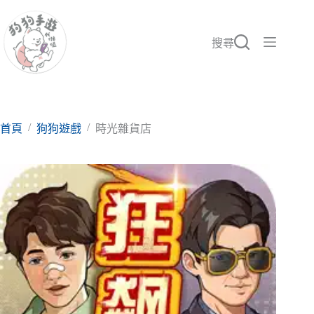
跳
至
主
搜尋
要
內
容
/
/
首頁
狗狗遊戲
時光雜貨店