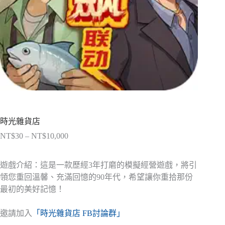
時光雜貨店
NT$
30
–
NT$
10,000
價
格
範
遊戲介紹：這是一款歷經3年打磨的模擬經營遊戲，將引
圍：
領您重回溫馨、充滿回憶的90年代，希望讓你重拾那份
NT$30
最初的美好記憶！
到
NT$10,000
邀請加入
「時光雜貨店 FB討論群」