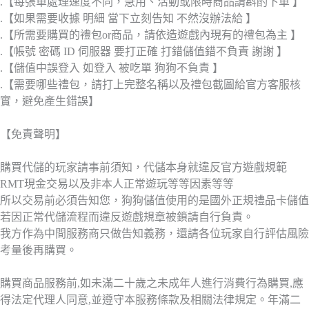
.【每張單處理速度不同，急用、活動或限時商品請斟酌下單 】
.【如果需要收據 明細 當下立刻告知 不然沒辦法給 】
.【所需要購買的禮包or商品，請依造遊戲內現有的禮包為主 】
.【帳號 密碼 ID 伺服器 要打正確 打錯儲值錯不負責 謝謝 】
.【儲值中誤登入 如登入 被吃單 狗狗不負責 】
.【需要哪些禮包，請打上完整名稱以及禮包截圖給官方客服核
實，避免產生錯誤】
【免責聲明】
購買代儲的玩家請事前須知，代儲本身就違反官方遊戲規範
RMT現金交易以及非本人正常遊玩等等因素等等
所以交易前必須告知您，狗狗儲值使用的是國外正規禮品卡儲值
若因正常代儲流程而違反遊戲規章被鎖請自行負責。
我方作為中間服務商只做告知義務，還請各位玩家自行評估風險
考量後再購買。
購買商品服務前,如未滿二十歲之未成年人進行消費行為購買,應
得法定代理人同意,並遵守本服務條款及相關法律規定。年滿二