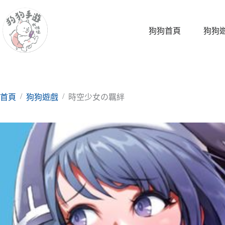
跳
至
主
狗狗首頁
狗狗
要
內
容
/
/
首頁
狗狗遊戲
時空少女の羈絆