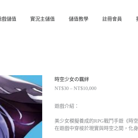
遊戲儲值
實況主儲值
儲值教學
註冊會員
時空少女の羈絆
NT$
30
–
NT$
10,000
價
格
範
遊戲介紹：
圍：
NT$30
美少女模擬養成的RPG戰鬥手遊《時
到
在遊戲中穿梭於現實與時空之間，化身
NT$10,000