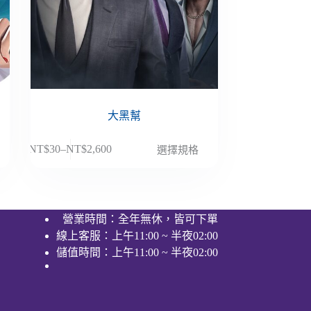
大黑幫
此
NT$
30
–
NT$
2,600
選擇規格
價
產
格
品
範
有
圍：
多
營業時間：全年無休，皆可下單
NT$30
種
線上客服：上午11:00 ~ 半夜02:00
到
款
NT$2,600
儲值時間：上午11:00 ~ 半夜02:00
式。
可
在
產