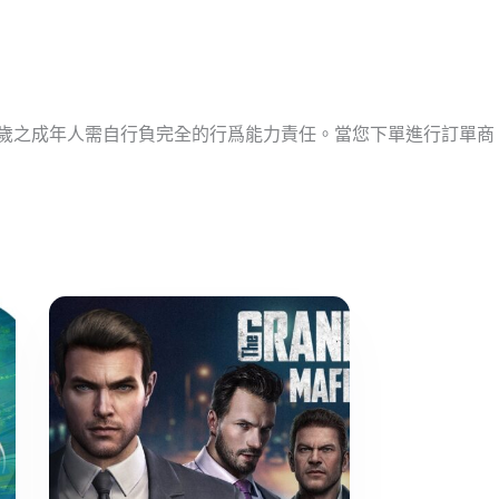
十歲之成年人需自行負完全的行爲能力責任。當您下單進行訂單商