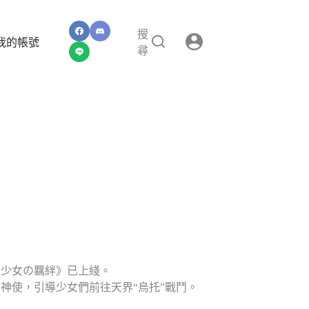
搜
我的帳號
尋
空少女の羈絆》已上綫。
神使，引導少女們前往天界“烏托”戰鬥。