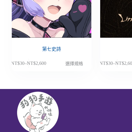
第七史詩
此
此
NT$
30
–
NT$
2,600
NT$
30
–
NT$
2,6
選擇規格
價
價
產
產
格
格
品
品
範
範
有
有
圍：
圍：
多
多
NT$30
NT$30
種
種
到
到
款
款
NT$2,600
NT$2,6
式。
式。
可
可
在
在
產
產