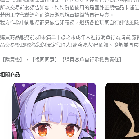
購買代儲的玩家請事前須知，代儲本身就違反官方遊戲規範RM
所以交易前必須告知您，狗狗儲值使用的是國外正規禮品卡儲值
若因正常代儲流程而違反遊戲規章被鎖請自行負責。
我方作為中間服務商只做告知義務，還請各位玩家自行評估風險
購買商品服務前,如未滿二十歲之未成年人進行消費行為購買,
品交易後,即視為您的法定代理人(或監護人)已閱讀、瞭解並同
【購買後】，【視同同意】【購買客戶自行承擔負責任】
相關商品