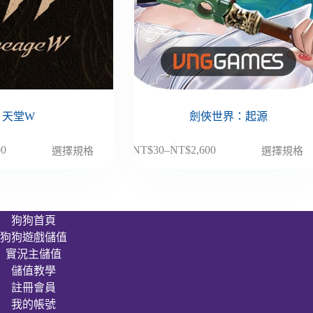
天堂W
劍俠世界：起源
此
00
NT$
30
–
NT$
2,600
選擇規格
選擇規格
價
產
格
品
範
有
圍：
多
狗狗首頁
NT$30
種
狗狗遊戲儲值
到
款
00
NT$2,600
實況主儲值
式。
儲值教學
可
註冊會員
在
我的帳號
產