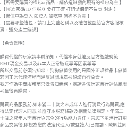
.【所需要購買的禮包or商品，請依造遊戲內現有的禮包為主 】
.【帳號 密碼 ID 伺服器 要打正確 打錯儲值錯不負責 謝謝 】
.【儲值中誤登入 如登入 被吃單 狗狗不負責 】
.【需要哪些禮包，請打上完整名稱以及禮包截圖給官方客服核
實，避免產生錯誤】
【免責聲明】
購買代儲的玩家請事前須知，代儲本身就違反官方遊戲規範
RMT現金交易以及非本人正常遊玩等等因素等等
所以交易前必須告知您，狗狗儲值使用的是國外正規禮品卡儲值
若因正常代儲流程而違反遊戲規章被鎖請自行負責。
我方作為中間服務商只做告知義務，還請各位玩家自行評估風險
考量後再購買。
購買商品服務前,如未滿二十歲之未成年人進行消費行為購買,應
得法定代理人同意,並遵守本服務條款及相關法律規定。年滿二
十歲之成年人需自行負完全的行爲能力責任。當您下單進行訂單
商品交易後,即視為您的法定代理人(或監護人)已閱讀、瞭解並同