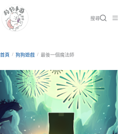
跳
至
主
搜尋
要
內
容
/
/
首頁
狗狗遊戲
最後一個魔法師