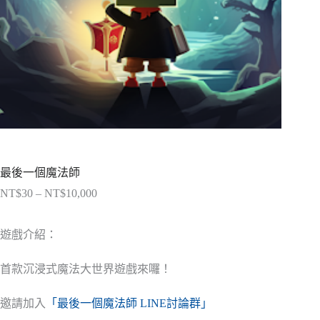
最後一個魔法師
NT$
30
–
NT$
10,000
價
格
範
遊戲介紹：
圍：
NT$30
首款沉浸式魔法大世界遊戲來囉！
到
NT$10,000
邀請加入
「最後一個魔法師 LINE討論群」