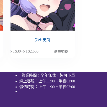
第七史詩
此
NT$
30
–
NT$
2,600
選擇規格
價
產
格
品
範
有
圍：
多
營業時間：全年無休，皆可下單
NT$30
種
線上客服：上午11:00 ~ 半夜02:00
到
款
NT$2,600
儲值時間：上午11:00 ~ 半夜02:00
式。
可
在
產