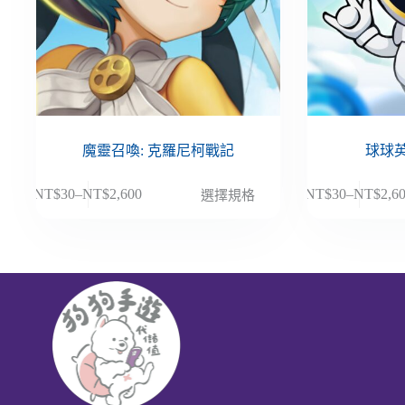
魔靈召喚: 克羅尼柯戰記
球球英
此
此
NT$
30
–
NT$
2,600
NT$
30
–
NT$
2,6
選擇規格
價
價
產
產
格
格
品
品
範
範
有
有
圍：
圍：
多
多
NT$30
NT$30
種
種
到
到
款
款
NT$2,600
NT$2,6
式。
式。
可
可
在
在
產
產