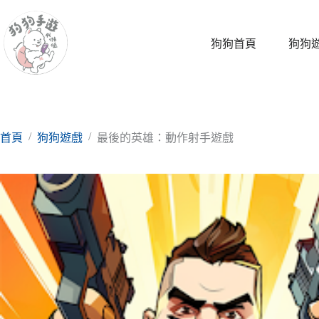
跳
至
主
狗狗首頁
狗狗
要
內
容
/
/
首頁
狗狗遊戲
最後的英雄：動作射手遊戲