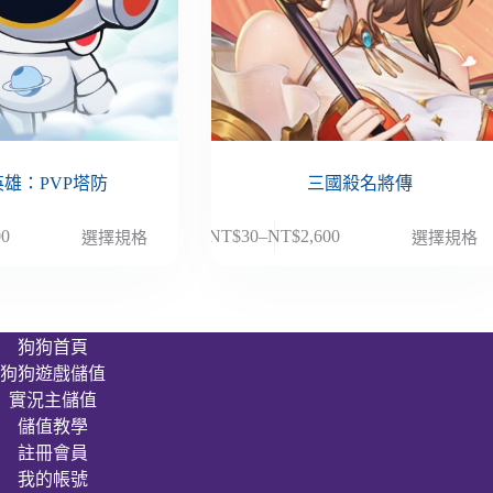
雄：PVP塔防
三國殺名將傳
此
00
NT$
30
–
NT$
2,600
選擇規格
選擇規格
價
產
格
品
範
有
圍：
多
狗狗首頁
NT$30
種
狗狗遊戲儲值
到
款
00
NT$2,600
實況主儲值
式。
儲值教學
可
註冊會員
在
我的帳號
產