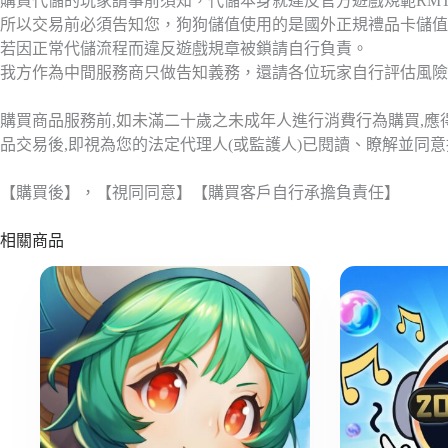
購買代儲的玩家請事前須知，代儲本身就違反官方遊戲規範RM
所以交易前必須告知您，狗狗儲值使用的是國外正規禮品卡儲值
若因正常代儲流程而違反遊戲規章被鎖請自行負責。
我方作為中間服務商只做告知義務，還請各位玩家自行評估風險
購買商品服務前,如未滿二十歲之未成年人進行消費行為購買,
品交易後,即視為您的法定代理人(或監護人)已閱讀、瞭解並同
【購買後】，【視同同意】【購買客戶自行承擔負責任】
相關商品