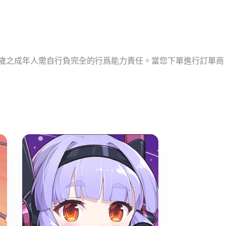
十歲之成年人需自行負完全的行爲能力責任。當您下單進行訂單商