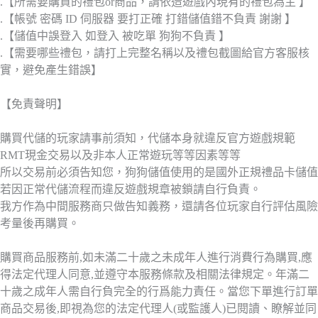
.【所需要購買的禮包or商品，請依造遊戲內現有的禮包為主 】
.【帳號 密碼 ID 伺服器 要打正確 打錯儲值錯不負責 謝謝 】
.【儲值中誤登入 如登入 被吃單 狗狗不負責 】
.【需要哪些禮包，請打上完整名稱以及禮包截圖給官方客服核
實，避免產生錯誤】
【免責聲明】
購買代儲的玩家請事前須知，代儲本身就違反官方遊戲規範
RMT現金交易以及非本人正常遊玩等等因素等等
所以交易前必須告知您，狗狗儲值使用的是國外正規禮品卡儲值
若因正常代儲流程而違反遊戲規章被鎖請自行負責。
我方作為中間服務商只做告知義務，還請各位玩家自行評估風險
考量後再購買。
購買商品服務前,如未滿二十歲之未成年人進行消費行為購買,應
得法定代理人同意,並遵守本服務條款及相關法律規定。年滿二
十歲之成年人需自行負完全的行爲能力責任。當您下單進行訂單
商品交易後,即視為您的法定代理人(或監護人)已閱讀、瞭解並同