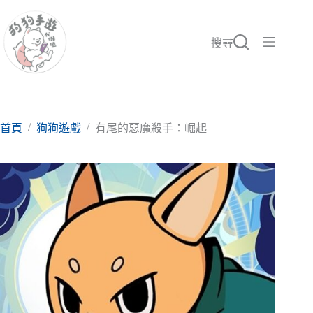
跳
至
主
搜尋
要
內
容
/
/
首頁
狗狗遊戲
有尾的惡魔殺手：崛起