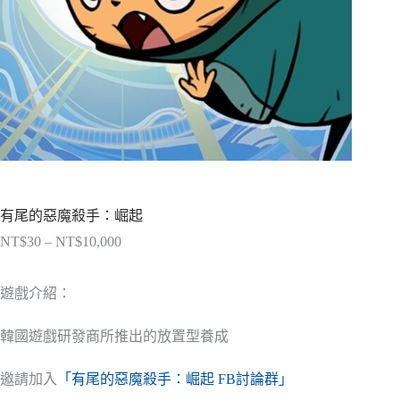
有尾的惡魔殺手：崛起
NT$
30
–
NT$
10,000
價
格
範
遊戲介紹：
圍：
NT$30
韓國遊戲研發商所推出的放置型養成
到
NT$10,000
邀請加入
「有尾的惡魔殺手：崛起 FB討論群」