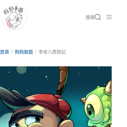
跳
至
主
搜尋
要
內
容
/
/
首頁
狗狗遊戲
李老八歷險記