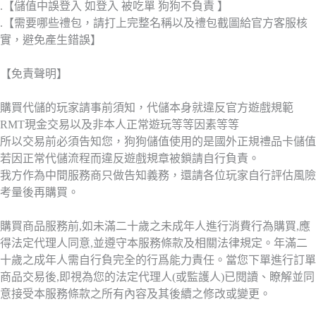
.【儲值中誤登入 如登入 被吃單 狗狗不負責 】
.【需要哪些禮包，請打上完整名稱以及禮包截圖給官方客服核
實，避免產生錯誤】
【免責聲明】
購買代儲的玩家請事前須知，代儲本身就違反官方遊戲規範
RMT現金交易以及非本人正常遊玩等等因素等等
所以交易前必須告知您，狗狗儲值使用的是國外正規禮品卡儲值
若因正常代儲流程而違反遊戲規章被鎖請自行負責。
我方作為中間服務商只做告知義務，還請各位玩家自行評估風險
考量後再購買。
購買商品服務前,如未滿二十歲之未成年人進行消費行為購買,應
得法定代理人同意,並遵守本服務條款及相關法律規定。年滿二
十歲之成年人需自行負完全的行爲能力責任。當您下單進行訂單
商品交易後,即視為您的法定代理人(或監護人)已閱讀、瞭解並同
意接受本服務條款之所有內容及其後續之修改或變更。