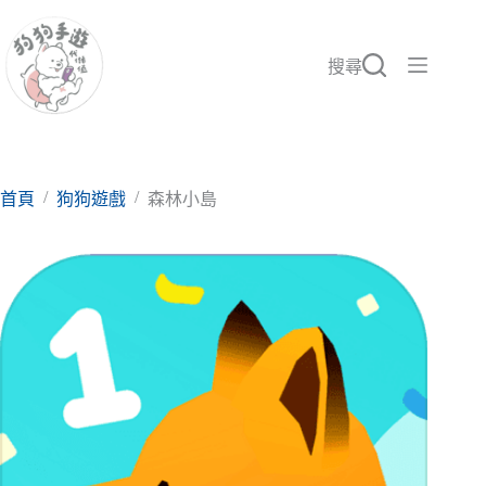
跳
至
主
搜尋
要
內
容
/
/
首頁
狗狗遊戲
森林小島