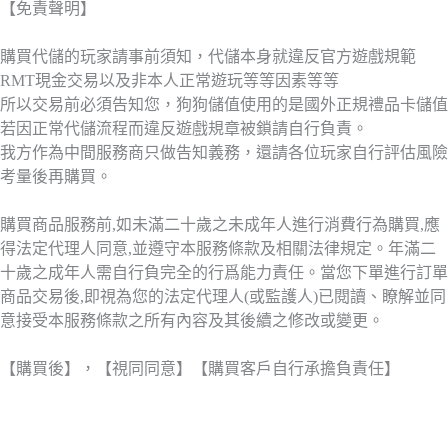
【免責聲明】
購買代儲的玩家請事前須知，代儲本身就違反官方遊戲規範
RMT現金交易以及非本人正常遊玩等等因素等等
所以交易前必須告知您，狗狗儲值使用的是國外正規禮品卡儲值
若因正常代儲流程而違反遊戲規章被鎖請自行負責。
我方作為中間服務商只做告知義務，還請各位玩家自行評估風險
考量後再購買。
購買商品服務前,如未滿二十歲之未成年人進行消費行為購買,應
得法定代理人同意,並遵守本服務條款及相關法律規定。年滿二
十歲之成年人需自行負完全的行爲能力責任。當您下單進行訂單
商品交易後,即視為您的法定代理人(或監護人)已閱讀、瞭解並同
意接受本服務條款之所有內容及其後續之修改或變更。
【購買後】，【視同同意】【購買客戶自行承擔負責任】